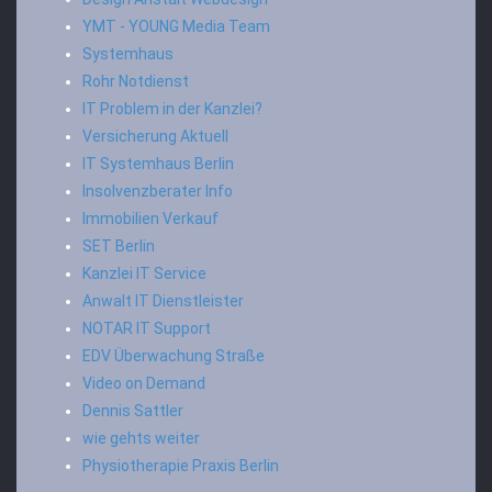
YMT - YOUNG Media Team
Systemhaus
Rohr Notdienst
IT Problem in der Kanzlei?
Versicherung Aktuell
IT Systemhaus Berlin
Insolvenzberater Info
Immobilien Verkauf
SET Berlin
Kanzlei IT Service
Anwalt IT Dienstleister
NOTAR IT Support
EDV Überwachung Straße
Video on Demand
Dennis Sattler
wie gehts weiter
Physiotherapie Praxis Berlin