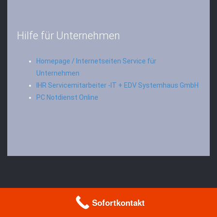
Hilfe für Unternehmen
Homepage / Internetseiten Service für
Unternehmen
IHR Servicemitarbeiter -IT + EDV Systemhaus GmbH
PC Notdienst Online
Sofortkontakt