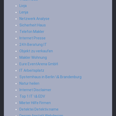
Livja
Lenja
Netzwerk Analyse
Sicherheit Haus
Telefon Makler
Internet Presse
24 h Beratung IT
Objekt zu verkaufen
Makler Wohnung
Eure EventArena GmbH
IT Arbeitsplatz
Systemhaus in Berlin \& Brandenburg
Natur heilen
Internet Disclaimer
Top 1 IT \& EDV
Mieter Hilfe Firmen
Detektei Detektiv.name
Design Anstalt Webdesign