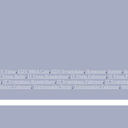
V Firma
,
EDV Milch Cafe
,
EDV-Systemhaus
,
Homepage
,
Internet
,
In
T Firma Berlin
,
IT Firma Brandenburg
,
IT Firma Falkensee
,
IT Firma 
n
,
IT Systemhaus Brandenburg
,
IT Systemhaus Falkensee
,
IT Systemha
Makler Falkensee
,
Telefonmakler Berlin
,
Telefonmakler Falkensee
,
Web