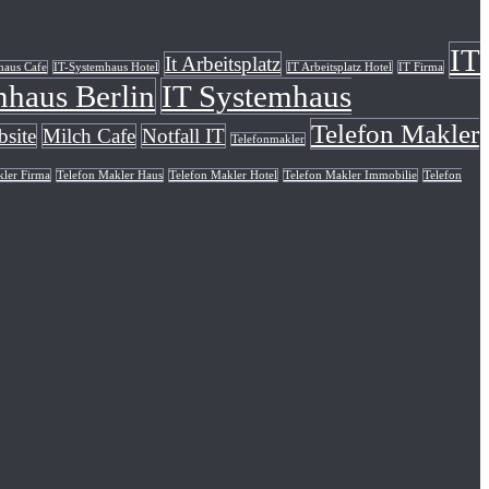
IT
It Arbeitsplatz
haus Cafe
IT-Systemhaus Hotel
IT Arbeitsplatz Hotel
IT Firma
mhaus Berlin
IT Systemhaus
Telefon Makler
site
Milch Cafe
Notfall IT
Telefonmakler
kler Firma
Telefon Makler Haus
Telefon Makler Hotel
Telefon Makler Immobilie
Telefon