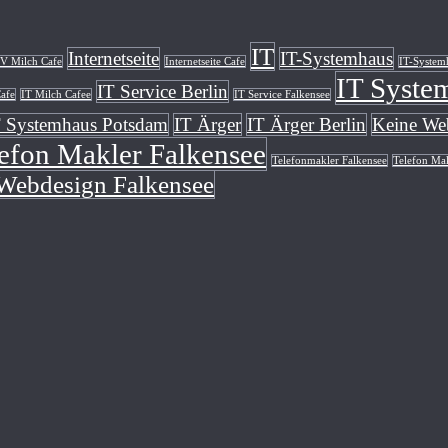
IT
Internetseite
IT-Systemhaus
V Milch Cafe
Internetseite Cafe
IT-System
IT Syste
IT Service Berlin
afe
IT Milch Cafee
IT Service Falkensee
T Systemhaus Potsdam
IT Ärger
IT Ärger Berlin
Keine Web
efon Makler Falkensee
Telefonmakler Falkensee
Telefon Ma
Webdesign Falkensee