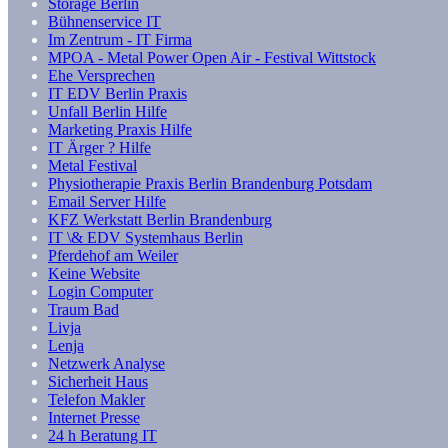
Storage Berlin
Bühnenservice IT
Im Zentrum - IT Firma
MPOA - Metal Power Open Air - Festival Wittstock
Ehe Versprechen
IT EDV Berlin Praxis
Unfall Berlin Hilfe
Marketing Praxis Hilfe
IT Ärger ? Hilfe
Metal Festival
Physiotherapie Praxis Berlin Brandenburg Potsdam
Email Server Hilfe
KFZ Werkstatt Berlin Brandenburg
IT \& EDV Systemhaus Berlin
Pferdehof am Weiler
Keine Website
Login Computer
Traum Bad
Livja
Lenja
Netzwerk Analyse
Sicherheit Haus
Telefon Makler
Internet Presse
24 h Beratung IT