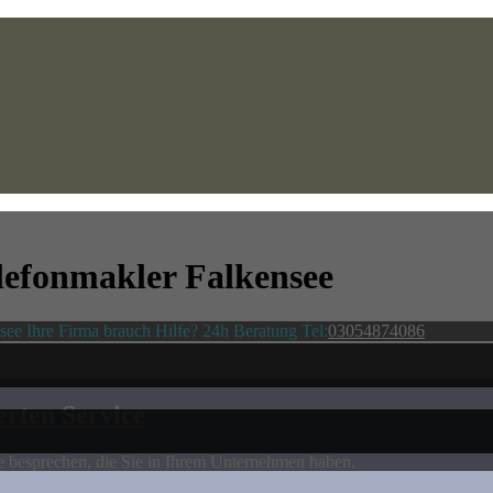
lefonmakler Falkensee
ee Ihre Firma brauch Hilfe? 24h Beratung Tel:
03054874086
rten Service
 besprechen, die Sie in Ihrem Unternehmen haben.