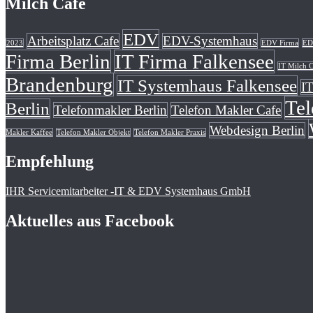
Milch Cafe
EDV
Arbeitsplatz Cafe
EDV-Systemhaus
2023
EDV Firma
ED
Firma Berlin
IT Firma Falkensee
IT Milch C
Brandenburg
IT Systemhaus Falkensee
I
Tel
Berlin
Telefonmakler Berlin
Telefon Makler Cafe
Webdesign Berlin
Makler Kaffee
Telefon Makler Objekt
Telefon Makler Praxis
Empfehlung
IHR Servicemitarbeiter -IT & EDV Systemhaus GmbH
Aktuelles aus Facebook