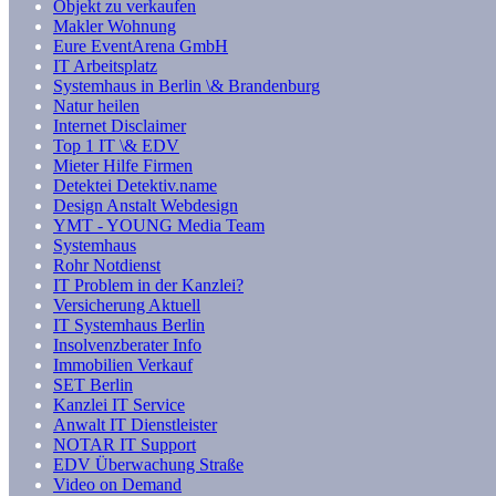
Objekt zu verkaufen
Makler Wohnung
Eure EventArena GmbH
IT Arbeitsplatz
Systemhaus in Berlin \& Brandenburg
Natur heilen
Internet Disclaimer
Top 1 IT \& EDV
Mieter Hilfe Firmen
Detektei Detektiv.name
Design Anstalt Webdesign
YMT - YOUNG Media Team
Systemhaus
Rohr Notdienst
IT Problem in der Kanzlei?
Versicherung Aktuell
IT Systemhaus Berlin
Insolvenzberater Info
Immobilien Verkauf
SET Berlin
Kanzlei IT Service
Anwalt IT Dienstleister
NOTAR IT Support
EDV Überwachung Straße
Video on Demand