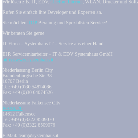
Wir lösen z.B. IT, EDV,
Telefon
,
Internet
, WLAN, Drucker und Softw
Rufen Sie einfach Ihre Developer und Experten an.
Sie möchten
TOP
Beratung und Spezialisten Service?
Wir beraten Sie gerne.
IT Firma – Systemhaus IT – Service aus einer Hand
IHR Servicemitarbeiter – IT & EDV Systemhaus GmbH
https://www.systemhaus.it
Niederlassung Berlin City
Brandenburgische Str. 38
10707 Berlin
Tel: +49 (0)30 54874086
Fax: +49 (0)30 64074526
Niederlassung Falkensee City
Poststr. 26
14612 Falkensee
Tel: +49 (0)3322 8509070
Fax: +49 (0)3322 8509076
E-Mail: team@systemhaus.it