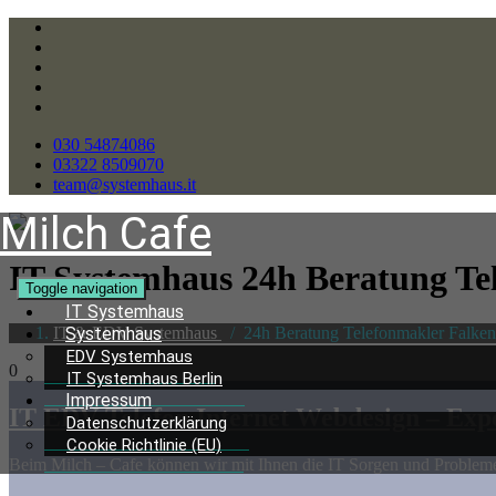
030 54874086
03322 8509070
team@systemhaus.it
Milch Cafe
IT Systemhaus 24h Beratung
Te
Toggle navigation
IT Systemhaus
IT & EDV Systemhaus
/
24h Beratung Telefonmakler Falkens
Systemhaus
EDV Systemhaus
0
IT Systemhaus Berlin
Impressum
IT EDV Telefon Internet Webdesign – Expe
Datenschutzerklärung
Cookie Richtlinie (EU)
Beim Milch – Cafe können wir mit Ihnen die IT Sorgen und Probleme