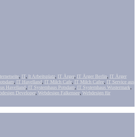
ternetseite
,
IT
,
It Arbeitsplatz
,
IT Ärger
,
IT Ärger Berlin
,
IT Ärger
Potsdam
,
IT Havelland
,
IT Milch Cafe
,
IT Milch Cafee
,
IT Service aus
us Havelland
,
IT Systemhaus Potsdam
,
IT Systemhaus Wustermark
,
design Developer
,
Webdesign Falkensee
,
Webdesign für