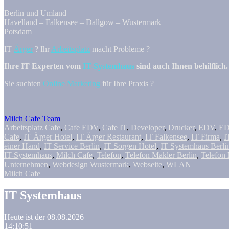
Berlin und Umland
Havelland – Falkensee – Dallgow – Wustermark
Potsdam
IT
Ärger
? Ihr
Arbeitsplatz
macht Probleme ?
Ihre IT Experten vom
IT-Systemhaus
sind auch Ihnen behilflich.
Sie suchten
Online Marketing
für Ihre Praxis ?
Milch Cafe Team
Arbeitsplatz Cafe
,
Cafe EDV
,
Cafe IT
,
Developer
,
Drucker
,
EDV
,
ED
Cafe
,
IT Ärger Hotel
,
IT Ärger Restaurant
,
IT Falkensee
,
IT Firma
,
I
einer Hand
,
IT Service Berlin
,
IT Sorgen Hotel
,
IT Systemhaus Berli
IT-Systemhaus
,
Milch Cafe
,
Telefon
,
Telefon Makler Berlin
,
Telefon 
Unternehmen
,
Webdesign Wustermark
,
Webseite
,
WLAN
Milch Cafe
IT Systemhaus
Heute ist der 08.08.2026
14:10:52