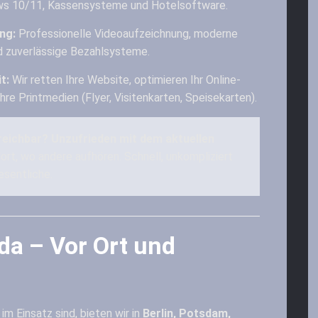
ows 10/11, Kassensysteme und Hotelsoftware.
ng:
Professionelle Videoaufzeichnung, moderne
 zuverlässige Bezahlsysteme.
t:
Wir retten Ihre Website, optimieren Ihr Online-
re Printmedien (Flyer, Visitenkarten, Speisekarten).
rreichbar? Unzufrieden mit dem aktuellen
rt, wo andere aufhören. Schnell, unkompliziert
esentliche.
da – Vor Ort und
m Einsatz sind, bieten wir in
Berlin, Potsdam,