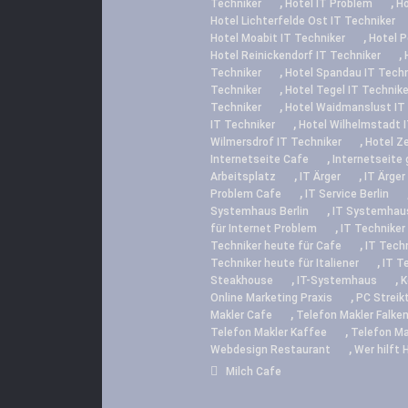
,
,
Techniker
Hotel IT Problem
Ho
Hotel Lichterfelde Ost IT Techniker
,
Hotel Moabit IT Techniker
Hotel 
,
Hotel Reinickendorf IT Techniker
,
Techniker
Hotel Spandau IT Techn
,
Techniker
Hotel Tegel IT Technike
,
Techniker
Hotel Waidmanslust IT
,
IT Techniker
Hotel Wilhelmstadt I
,
Wilmersdrof IT Techniker
Hotel Ze
,
Internetseite Cafe
Internetseite 
,
,
Arbeitsplatz
IT Ärger
IT Ärger
,
Problem Cafe
IT Service Berlin
,
Systemhaus Berlin
IT Systemhau
,
für Internet Problem
IT Techniker
,
Techniker heute für Cafe
IT Techn
,
Techniker heute für Italiener
IT T
,
,
Steakhouse
IT-Systemhaus
K
,
Online Marketing Praxis
PC Streik
,
Makler Cafe
Telefon Makler Falke
,
Telefon Makler Kaffee
Telefon Ma
,
Webdesign Restaurant
Wer hilft 
Milch Cafe