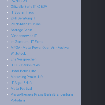
PC Hilfe 24
Offizielle Seite IT \& EDV
IT Systemhaus
24 h Beratung IT
PC Notdienst Online
Storage Berlin
Bühnenservice IT
Im Zentrum - IT Firma
MPOA - Metal Power Open Air - Festival
Wittstock
Ehe Versprechen
IT EDV Berlin Praxis
Unfall Berlin Hilfe
Marketing Praxis Hilfe
IT Ärger ? Hilfe
Metal Festival
Physiotherapie Praxis Berlin Brandenburg
Potsdam