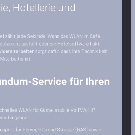
e, Hotellerie und
del zählt jede Sekunde. Wenn das WLAN im Café
estaurant ausfällt oder die Hotelsoftware hakt,
vicemitarbeiter
sorgt dafür, dass Ihre Technik kein
Mitarbeiter ist.
ndum-Service für Ihren
hnelles WLAN für Gäste, stabile VoIP/All-IP
ernetzugänge.
upport für Server, PCs und Storage (NAS) sowie