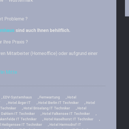
ow – Wustermark
t Probleme ?
emhaus
sind auch Ihnen behilflich.
r Ihre Praxis ?
ren Mitarbeiter (Homeoffice) oder aufgrund einer
lin Mitte
,
,
,
EDV-Systemhaus
Fernwartung
Hotel
,
,
,
T
Hotel Ärger IT
Hotel Berlin IT Techniker
Hotel
,
,
 Techniker
Hotel Briselang IT Techniker
Hotel
,
,
 Dahlem IT Techniker
Hotel Falkensee IT Techniker
,
,
akenfelde IT Techniker
Hotel Haselhorst IT Techniker
,
l Heiligensee IT Techniker
Hotel Hermsdrof IT