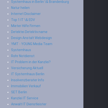
Systemhaus in Berlin \& Brandenburg
Natur heilen
Internet Disclaimer
Top 1 IT \& EDV
Mieter Hilfe Firmen
Detektei Detektiv.name
Design Anstalt Webdesign
YMT - YOUNG Media Team
Systemhaus
Rohr Notdienst
IT Problem in der Kanzlei?
Versicherung Aktuell
IT Systemhaus Berlin
Insolvenzberater Info
Immobilien Verkauf
SET Berlin
Kanzlei IT Service
Anwalt IT Dienstleister