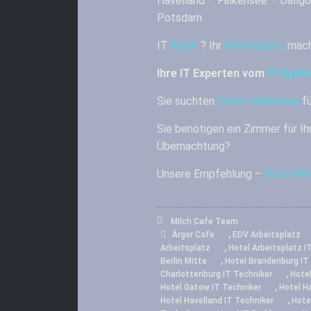
Havelland – Falkensee – Dallg
Potsdam
IT
Ärger
? Ihr
Arbeitsplatz
mach
Ihre IT Experten vom
IT-Syst
Sie suchten
Online Marketing
fü
Sie benötigen ein Zimmer für Ih
Übernachtung?
Unsere Empfehlung –
Hotel Ber
Milch Cafe Team
,
Ärger Cafe
EDV Arbeitsplatz
,
Arbeitsplatz
Hotel Arbeitsplatz I
,
Berlin Mitte
Hotel Brandenburg IT
,
Charlottenburg IT Techniker
Hotel
,
Hotel Gatow IT Techniker
Hotel H
,
Hotel Havelland IT Techniker
Hote