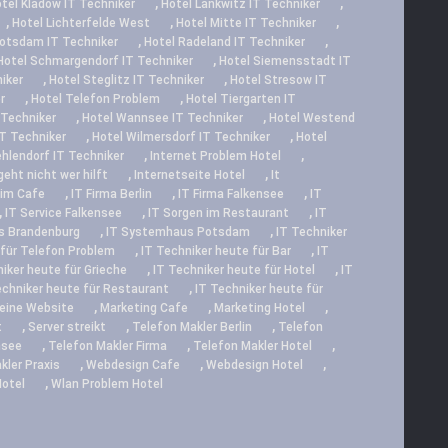
,
,
tel Kladow IT Techniker
Hotel Lankwitz IT Techniker
,
,
,
Hotel Lichterfelde West
Hotel Mitte IT Techniker
,
,
Potsdam IT Techniker
Hotel Radeland IT Techniker
,
Hotel Schmargendorf IT Techniker
Hotel Siemensstadt IT
,
,
iker
Hotel Steglitz IT Techniker
Hotel Stresow IT
,
,
r
Hotel Telefon Problem
Hotel Tiergarten IT
,
,
 Techniker
Hotel Wannsee IT Techniker
Hotel Westend
,
,
T Techniker
Hotel Wilmersdorf IT Techniker
Hotel
,
,
hlendorf IT Techniker
Internet Problem Hotel
,
,
geht nicht wer hilft
Internetseite Hotel
It
,
,
,
 im Cafe
IT Firma Berlin
IT Firma Falkensee
IT
,
,
,
IT Service Falkensee
IT Sorgen im Restaurant
IT
,
,
s Brandenburg
IT Systemhaus Potsdam
IT Techniker
,
,
 für Telefon Problem
IT Techniker heute für Bar
IT
,
,
iker heute für Grieche
IT Techniker heute für Hotel
IT
,
echniker heute für Restaurant
IT Techniker heute für
,
,
,
eine Website
Marketing Cafe
Marketing Hotel
,
,
,
t
Server streikt
Telefon Makler Berlin
Telefon
,
,
,
nsee
Telefon Makler Firma
Telefon Makler Hotel
,
,
,
kler Praxis
Webdesign Cafe
Webdesign Hotel
,
Hotel
Wlan Problem Hotel