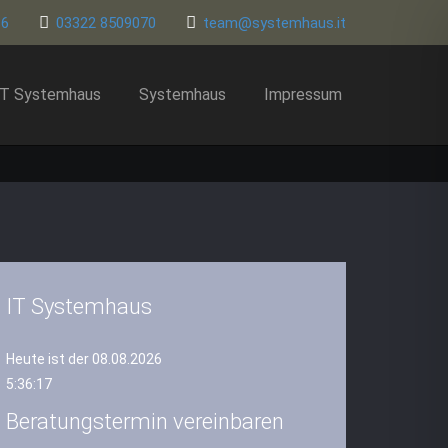
86
03322 8509070
team@systemhaus.it
IT Systemhaus
Systemhaus
Impressum
IT Systemhaus
Heute ist der 08.08.2026
5:36:17
Beratungstermin vereinbaren