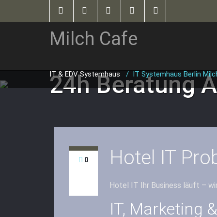
Milch Cafe
IT & EDV Systemhaus
/
IT Systemhaus Berlin Milc
24h Beratung A
Hotel IT Pro
0
Hotel IT Ihr Business läuft – wi
IT, Marketing 