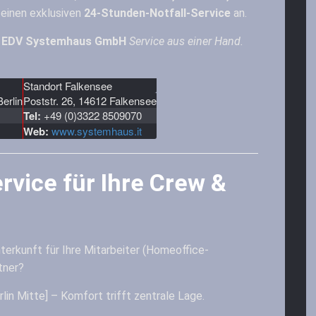
einen exklusiven
24-Stunden-Notfall-Service
an.
 & EDV Systemhaus GmbH
Service aus einer Hand.
Standort Falkensee
erlin
Poststr. 26, 14612 Falkensee
Tel:
+49 (0)3322 8509070
Web:
www.systemhaus.it
rvice für Ihre Crew &
terkunft für Ihre Mitarbeiter (Homeoffice-
tner?
lin Mitte] – Komfort trifft zentrale Lage.