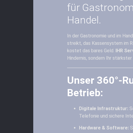
für Gastronomi
Handel.
In der Gastronomie und im Han
streikt, das Kassensystem im R
kostet das bares Geld.
IHR Ser
Hindernis, sondern Ihr stärkster 
Unser 360°-Ru
Betrieb:
Digitale Infrastruktur:
Sc
Telefonie und sichere Int
Hardware & Software:
S