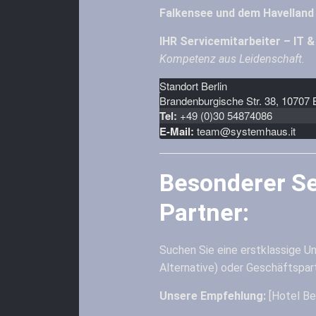
Falkensee und dem Havelland
IHR Servicemitarbeiter – IT
Kompetenz aus Leidenschaft.
Standort Berlin
Brandenburgische Str. 38, 10707 B
Tel:
+49 (0)30 54874086
E-Mail:
team@systemhaus.it
Besonderer Se
Partner:
Suchen Sie eine erstklassige Un
Alternative) oder Geschäftspar
Unsere Empfehlung:
[Hotel Ber