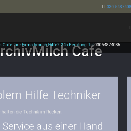
030 548740
h Cafe Ihre Firma brauch Hilfe? 24h Beratung Tel:
03054874086
rchivMilch Cafe
blem Hilfe Techniker
r halten die Technik im Rücken.
& Service aus einer Hand