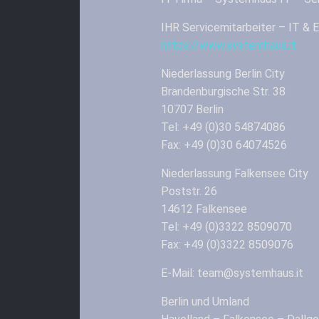
IHR Servicemitarbeiter – IT 
https://www.systemhaus.it
Niederlassung Berlin City
Brandenburgische Str. 38
10707 Berlin
Tel: +49 (0)30 54874086
Fax: +49 (0)30 64074526
Niederlassung Falkensee City
Poststr. 26
14612 Falkensee
Tel: +49 (0)3322 8509070
Fax: +49 (0)3322 8509076
E-Mail: team@systemhaus.it
Berlin und Umland