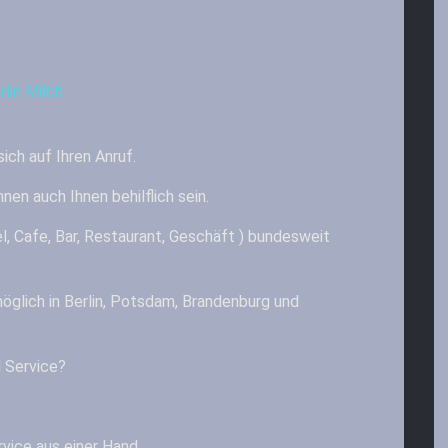
ich auf Ihren Anruf.
nen auch Ihnen behilflich sein.
l, Cafe, Bar, Restaurant, Geschäft ) bundesweit
 möglich in Berlin, Potsdam, Brandenburg und
 Service?
vice aus einer Hand