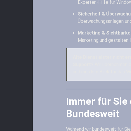
Experten-Hilfe für Wind
Sicherheit & Überwachu
Überwachungsanlagen und
Marketing & Sichtbarkei
Marketing und gestalten Ih
Alte Dienstleister nicht e
Support?
Wir übernehmen do
und mit dem Blick für das W
Immer für Sie 
Bundesweit
Während wir bundesweit für Sie i