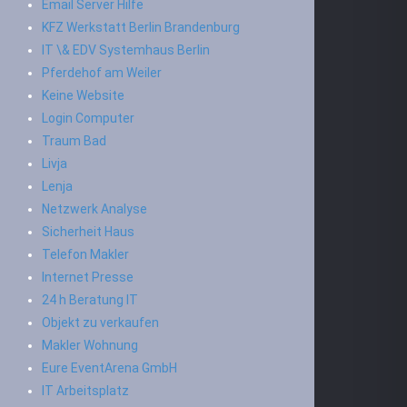
Email Server Hilfe
KFZ Werkstatt Berlin Brandenburg
IT \& EDV Systemhaus Berlin
Pferdehof am Weiler
Keine Website
Login Computer
Traum Bad
Livja
Lenja
Netzwerk Analyse
Sicherheit Haus
Telefon Makler
Internet Presse
24 h Beratung IT
Objekt zu verkaufen
Makler Wohnung
Eure EventArena GmbH
IT Arbeitsplatz