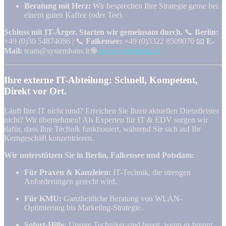
Beratung mit Herz:
Wir besprechen Ihre Strategie gerne bei
einem guten Kaffee (oder Tee).
Schluss mit IT-Ärger. Starten wir gemeinsam durch.
📞
Berlin:
+49 (0)30 54874086 | 📞
Falkensee:
+49 (0)3322 8509070 📧
E-
Mail:
team@systemhaus.it 🌐
www.systemhaus.it
Ihre externe IT-Abteilung: Schnell, Kompetent,
Direkt vor Ort.
Läuft Ihre IT nicht rund? Erreichen Sie Ihren aktuellen Dienstleister
nicht? Wir übernehmen! Als Experten für IT & EDV sorgen wir
dafür, dass Ihre Technik funktioniert, während Sie sich auf Ihr
Kerngeschäft konzentrieren.
Wir unterstützen Sie in Berlin, Falkensee und Potsdam:
Für Praxen & Kanzleien:
IT-Technik, die strengen
Anforderungen gerecht wird.
Für KMU:
Ganzheitliche Beratung von WLAN-
Optimierung bis Marketing-Strategie.
Sofort-Hilfe:
Unsere Techniker sind bereit, wenn es brennt.