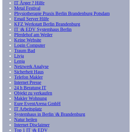
IT Ärger ? Hilfe
Metal Festival
Physiotherapie Praxis Berlin Brandenburg Potsdam
Email Server Hilfe
KFZ Werkstatt Berlin Brandenburg
IT \& EDV Systemhaus Berlin
Pferdehof am Weiler
Keine Website
Login Computer
Traum Bad
Livja
Lenja
Netzwerk Analyse
Sicherheit Haus
Telefon Makler
Internet Presse
24 h Beratung IT
Objekt zu verkaufen
Makler Wohnung
Eure EventArena GmbH
IT Arbeitsplatz
Systemhaus in Berlin \& Brandenburg
Natur heilen
Internet Disclaimer
Top 1 IT \& EDV