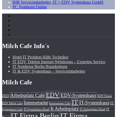
IHR Servicemitarbeiter -IT + EDV Systemhaus GmbH
PC Notdienst Online
Milch Cafe Info´s
Hotel IT Problem Hilfe Techniker
IT EDV Telefon Internet Webdesign – Experten Service
IT Notdienst Berlin Brandenburg
IT & EDV Systemhaus – Servicemitarbeiter
Milch Cafe
EDV
Arbeitsplatz Cafe
EDV-Systemhaus
2023
EDV Firma
IT
Internetseite
IT-Systemhaus
EDV Milch Cafe
Internetseite Cafe
IT-
It Arbeitsplatz
Systemhaus Cafe
IT-Systemhaus Hotel
IT Arbeitsplatz Hotel
IT
IT Firma Berlin
IT Firma