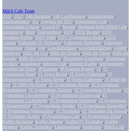
Milch Cafe Team
2022
,
2023
,
24h Beratung
,
24h Landingpage
,
Adminisitrator
,
Administration
,
AG
,
Agentur für SEO
,
Arbeitsplatz Cafe
,
Arbeitsplatz Umzug
,
Ausfall IT
,
Berater
,
Beratung beim Milch Cafe
,
bundesweit
,
Büro
,
Datenrettung
,
EDV
,
EDV Berater
,
EDV
Beratung Kaffee
,
EDV Hilfe
,
EDV Systemhaus Berlin
,
EDV
Umzug
,
Falkensee IT Techniker
,
Falkensee Techniker
,
Falkensee
Webdesign
,
Firma
,
Gbr
,
Geschäftsführer
,
Geschäftsführung
,
GmbH
,
Hardware
,
Hilfe für Arzt
,
Hilfe für Doktor
,
Hilfe für Firma
,
Hilfe für
Kanzlei
,
Hilfe für Unternehmen
,
Homepage Erstellung
,
Homepage
für Büro
,
Installation
,
Internet Cafe
,
Internet Kaffee
,
Internetseiten
erstellen für Firma
,
IP Kamera
,
IP Kamera System
,
IT
,
IT
Arbeitsplatz Hotel
,
IT Ärger Berlin
,
IT Ärger Falkensee
,
IT
Dienstleistungen
,
IT Firma Berlin
,
IT Firma Falkensee
,
IT Hilfe für
Arzt
,
IT Hilfe für Praxis
,
IT Systemhaus Berlin
,
IT Systemhaus
Brandenburg
,
IT Systemhaus Dahlem
,
IT Systemhaus Falkensee
,
IT
Systemhaus Grossbeeren
,
IT Systemhaus Grunewald
,
IT
Systemhaus Lichterfelde
,
IT Systemhaus Nürnberg
,
IT Systemhaus
Schmargendorf
,
IT Systemhaus Steglitz
,
IT Systemhaus Tempelhof
,
IT Systemhaus Wilmersdorf
,
IT Techniker
,
IT Techniker für Anwalt
,
IT Techniker Kaffee
,
IT-Systemhaus Cafe
,
IT-Systemhaus Hotel
,
Kaffee Beratung
,
Kaffee Internet
,
Kaffee IT Techniker
,
Kaffee
Monteur
,
Kaffee Techniker
,
Landingspage
,
Marketing
,
Milch Cafe
,