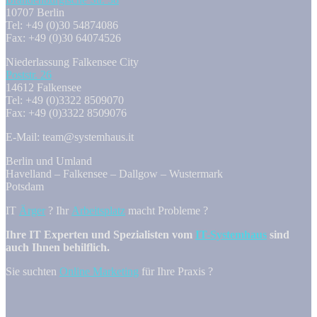
10707 Berlin
Tel: +49 (0)30 54874086
Fax: +49 (0)30 64074526
Niederlassung Falkensee City
Poststr. 26
14612 Falkensee
Tel: +49 (0)3322 8509070
Fax: +49 (0)3322 8509076
E-Mail: team@systemhaus.it
Berlin und Umland
Havelland – Falkensee – Dallgow – Wustermark
Potsdam
IT
Ärger
? Ihr
Arbeitsplatz
macht Probleme ?
Ihre IT Experten und Spezialisten vom
IT-Systemhaus
sind
auch Ihnen behilflich.
Sie suchten
Online Marketing
für Ihre Praxis ?