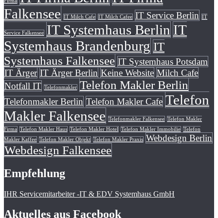
Firma
Falkensee
IT Service Berlin
IT Milch Cafe
IT Milch Cafee
IT
IT Systemhaus Berlin
IT
Service Falkensee
Systemhaus Brandenburg
IT
Systemhaus Falkensee
IT Systemhaus Potsdam
IT Ärger
IT Ärger Berlin
Keine Website
Milch Cafe
Telefon Makler Berlin
Notfall IT
Telefonmakler
Telefon
Telefonmakler Berlin
Telefon Makler Cafe
Makler Falkensee
Telefonmakler Falkensee
Telefon Makler
Firma
Telefon Makler Haus
Telefon Makler Hotel
Telefon Makler Immobilie
Telefon
Webdesign Berlin
Makler Kaffee
Telefon Makler Objekt
Telefon Makler Praxis
Webdesign Falkensee
Empfehlung
IHR Servicemitarbeiter -IT & EDV Systemhaus GmbH
Aktuelles aus Facebook