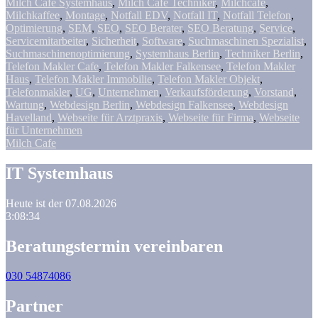
Milch Cafe Systemhaus
,
Milch Cafe Techniker
,
Milchcafe
,
Milchkaffee
,
Montage
,
Notfall EDV
,
Notfall IT
,
Notfall Telefon
,
Optimierung
,
SEM
,
SEO
,
SEO Berater
,
SEO Beratung
,
Service
,
Servicemitarbeiter
,
Sicherheit
,
Software
,
Suchmaschinen Spezialist
,
Suchmaschinenoptimierung
,
Systemhaus Berlin
,
Techniker Berlin
,
Telefon Makler Cafe
,
Telefon Makler Falkensee
,
Telefon Makler
Haus
,
Telefon Makler Immobilie
,
Telefon Makler Objekt
,
Telefonmakler
,
UG
,
Unternehmen
,
Verkaufsförderung
,
Vorstand
,
Wartung
,
Webdesign Berlin
,
Webdesign Falkensee
,
Webdesign
Havelland
,
Webseite für Arztpraxis
,
Webseite für Firma
,
Webseite
für Unternehmen
Milch Cafe
IT Systemhaus
Heute ist der 07.08.2026
3:08:34
Beratungstermin vereinbaren
030 54874086
Partner