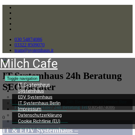
030 54874086
03322 8509070
team@systemhaus.it
Milch Cafe
IT Systemhaus 24h Beratung
Toggle navigation
SEO Berater
IT Systemhaus
Systemhaus
EDV Systemhaus
IT & EDV Systemhaus
/
24h Beratung SEO Berater Ihre
IT Systemhaus Berlin
Firma brauch Hilfe? 24h Beratung Tel:
03054874086
Impressum
Datenschutzerklärung
0
Cookie Richtlinie (EU)
IT & EDV Systemhaus –