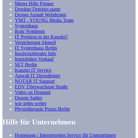
Mieter Hilfe Firmen
Detektei Detektiv.name
Design Anstalt Webdesign
YMT - YOUNG Media Team
Systemhaus
Rohr Notdienst
IT Problem in der Kanzlei?
Versicherung Aktuell
IT Systemhaus Berlin
Insolvenzberater Info
Immobilien Verkauf
SET Berlin
Kanzlei IT Service
Anwalt IT Dienstleister
NOTAR IT Support
EDV Überwachung Straße
Video on Demand
Dennis Sattler
wie gehts weiter
Physiotherapie Praxis Berlin
Hilfe für Unternehmen
Homepage / Internetseiten Service für Unternehmen