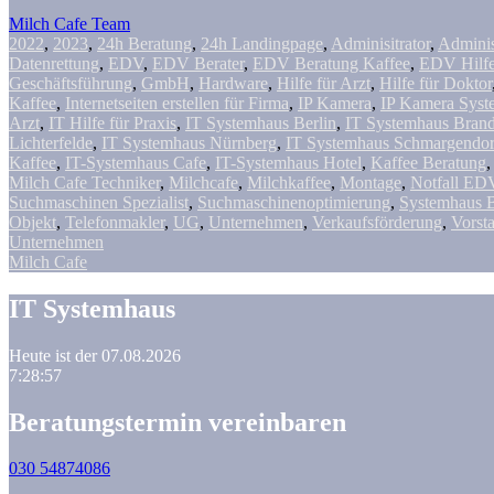
Milch Cafe Team
2022
,
2023
,
24h Beratung
,
24h Landingpage
,
Adminisitrator
,
Adminis
Datenrettung
,
EDV
,
EDV Berater
,
EDV Beratung Kaffee
,
EDV Hilf
Geschäftsführung
,
GmbH
,
Hardware
,
Hilfe für Arzt
,
Hilfe für Doktor
Kaffee
,
Internetseiten erstellen für Firma
,
IP Kamera
,
IP Kamera Syst
Arzt
,
IT Hilfe für Praxis
,
IT Systemhaus Berlin
,
IT Systemhaus Bran
Lichterfelde
,
IT Systemhaus Nürnberg
,
IT Systemhaus Schmargendor
Kaffee
,
IT-Systemhaus Cafe
,
IT-Systemhaus Hotel
,
Kaffee Beratung
Milch Cafe Techniker
,
Milchcafe
,
Milchkaffee
,
Montage
,
Notfall ED
Suchmaschinen Spezialist
,
Suchmaschinenoptimierung
,
Systemhaus B
Objekt
,
Telefonmakler
,
UG
,
Unternehmen
,
Verkaufsförderung
,
Vorst
Unternehmen
Milch Cafe
IT Systemhaus
Heute ist der 07.08.2026
7:28:57
Beratungstermin vereinbaren
030 54874086