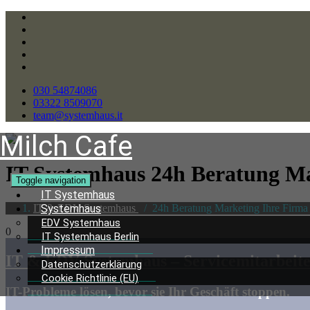
030 54874086
03322 8509070
team@systemhaus.it
Milch Cafe
IT Systemhaus 24h Beratung
Ma
Toggle navigation
IT Systemhaus
IT & EDV Systemhaus
/
24h Beratung Marketing Ihre Firma 
Systemhaus
EDV Systemhaus
0
IT Systemhaus Berlin
Impressum
IT & EDV Systemhaus – Servicemitarbeit
Datenschutzerklärung
Cookie Richtlinie (EU)
IT-Probleme lösen, bevor sie Ihr Geschäft stoppen.