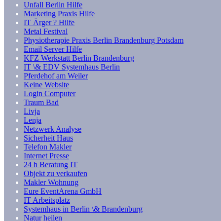
Unfall Berlin Hilfe
Marketing Praxis Hilfe
IT Ärger ? Hilfe
Metal Festival
Physiotherapie Praxis Berlin Brandenburg Potsdam
Email Server Hilfe
KFZ Werkstatt Berlin Brandenburg
IT \& EDV Systemhaus Berlin
Pferdehof am Weiler
Keine Website
Login Computer
Traum Bad
Livja
Lenja
Netzwerk Analyse
Sicherheit Haus
Telefon Makler
Internet Presse
24 h Beratung IT
Objekt zu verkaufen
Makler Wohnung
Eure EventArena GmbH
IT Arbeitsplatz
Systemhaus in Berlin \& Brandenburg
Natur heilen