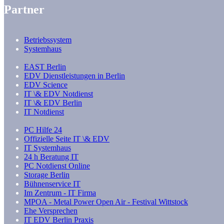
Partner
Betriebssystem
Systemhaus
EAST Berlin
EDV Dienstleistungen in Berlin
EDV Science
IT \& EDV Notdienst
IT \& EDV Berlin
IT Notdienst
PC Hilfe 24
Offizielle Seite IT \& EDV
IT Systemhaus
24 h Beratung IT
PC Notdienst Online
Storage Berlin
Bühnenservice IT
Im Zentrum - IT Firma
MPOA - Metal Power Open Air - Festival Wittstock
Ehe Versprechen
IT EDV Berlin Praxis