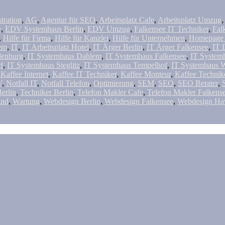
tration
,
AG
,
Agentur für SEO
,
Arbeitsplatz Cafe
,
Arbeitsplatz Umzug
,
e
,
EDV Systemhaus Berlin
,
EDV Umzug
,
Falkensee IT Techniker
,
Fal
,
Hilfe für Firma
,
Hilfe für Kanzlei
,
Hilfe für Unternehmen
,
Homepage 
em
,
IT
,
IT Arbeitsplatz Hotel
,
IT Ärger Berlin
,
IT Ärger Falkensee
,
IT 
denburg
,
IT Systemhaus Dahlem
,
IT Systemhaus Falkensee
,
IT System
f
,
IT Systemhaus Steglitz
,
IT Systemhaus Tempelhof
,
IT Systemhaus W
,
Kaffee Internet
,
Kaffee IT Techniker
,
Kaffee Monteur
,
Kaffee Technik
V
,
Notfall IT
,
Notfall Telefon
,
Optimierung
,
SEM
,
SEO
,
SEO Berater
,
erlin
,
Techniker Berlin
,
Telefon Makler Cafe
,
Telefon Makler Falkens
and
,
Wartung
,
Webdesign Berlin
,
Webdesign Falkensee
,
Webdesign Ha