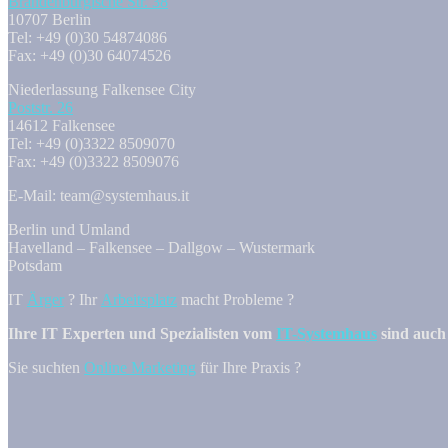
Brandenburgische Str. 38
10707 Berlin
Tel: +49 (0)30 54874086
Fax: +49 (0)30 64074526
Niederlassung Falkensee City
Poststr. 26
14612 Falkensee
Tel: +49 (0)3322 8509070
Fax: +49 (0)3322 8509076
E-Mail: team@systemhaus.it
Berlin und Umland
Havelland – Falkensee – Dallgow – Wustermark
Potsdam
IT
Ärger
? Ihr
Arbeitsplatz
macht Probleme ?
Ihre IT Experten und Spezialisten vom
IT-Systemhaus
sind auch 
Sie suchten
Online Marketing
für Ihre Praxis ?