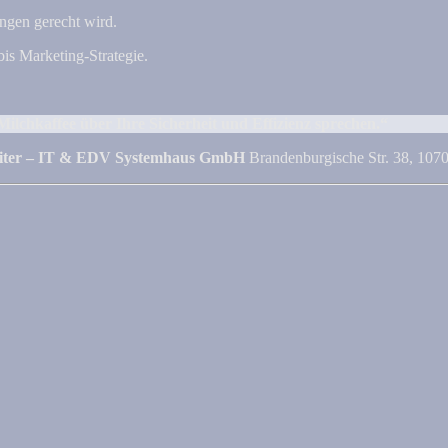
ngen gerecht wird.
s Marketing-Strategie.
Milchkaffee über Ihre Sicherheit und Effizienz sprechen.“
eiter – IT & EDV Systemhaus GmbH
Brandenburgische Str. 38, 10707