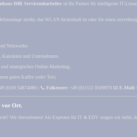
mhaus IHR Servicemitarbeiter
ist Ihr Partner für intelligente IT-Lö
lefonanlage streikt, das WLAN lückenhaft ist oder Sie einen zuverlässi
 und Netzwerke.
n, Kanzleien und Unternehmen.
 und strategisches Online-Marketing.
inem guten Kaffee (oder Tee).
9 (0)30 54874086 | 📞
Falkensee:
+49 (0)3322 8509070 📧
E-Mail:
 vor Ort.
r nicht? Wir übernehmen! Als Experten für IT & EDV sorgen wir dafür, da