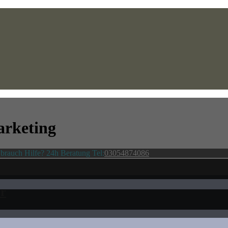
rketing
brauch Hilfe? 24h Beratung Tel:
03054874086
er