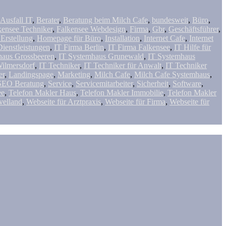
Ausfall IT
,
Berater
,
Beratung beim Milch Cafe
,
bundesweit
,
Büro
,
kensee Techniker
,
Falkensee Webdesign
,
Firma
,
Gbr
,
Geschäftsführer
,
Erstellung
,
Homepage für Büro
,
Installation
,
Internet Cafe
,
Internet
Dienstleistungen
,
IT Firma Berlin
,
IT Firma Falkensee
,
IT Hilfe für
haus Grossbeeren
,
IT Systemhaus Grunewald
,
IT Systemhaus
ilmersdorf
,
IT Techniker
,
IT Techniker für Anwalt
,
IT Techniker
er
,
Landingspage
,
Marketing
,
Milch Cafe
,
Milch Cafe Systemhaus
,
SEO Beratung
,
Service
,
Servicemitarbeiter
,
Sicherheit
,
Software
,
ee
,
Telefon Makler Haus
,
Telefon Makler Immobilie
,
Telefon Makler
velland
,
Webseite für Arztpraxis
,
Webseite für Firma
,
Webseite für