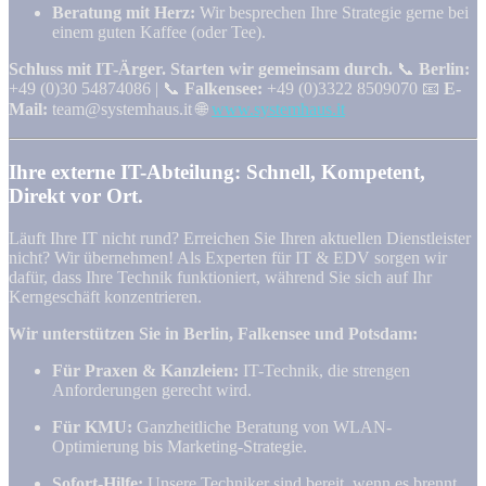
Beratung mit Herz:
Wir besprechen Ihre Strategie gerne bei
einem guten Kaffee (oder Tee).
Schluss mit IT-Ärger. Starten wir gemeinsam durch.
📞
Berlin:
+49 (0)30 54874086 | 📞
Falkensee:
+49 (0)3322 8509070 📧
E-
Mail:
team@systemhaus.it 🌐
www.systemhaus.it
Ihre externe IT-Abteilung: Schnell, Kompetent,
Direkt vor Ort.
Läuft Ihre IT nicht rund? Erreichen Sie Ihren aktuellen Dienstleister
nicht? Wir übernehmen! Als Experten für IT & EDV sorgen wir
dafür, dass Ihre Technik funktioniert, während Sie sich auf Ihr
Kerngeschäft konzentrieren.
Wir unterstützen Sie in Berlin, Falkensee und Potsdam:
Für Praxen & Kanzleien:
IT-Technik, die strengen
Anforderungen gerecht wird.
Für KMU:
Ganzheitliche Beratung von WLAN-
Optimierung bis Marketing-Strategie.
Sofort-Hilfe:
Unsere Techniker sind bereit, wenn es brennt.