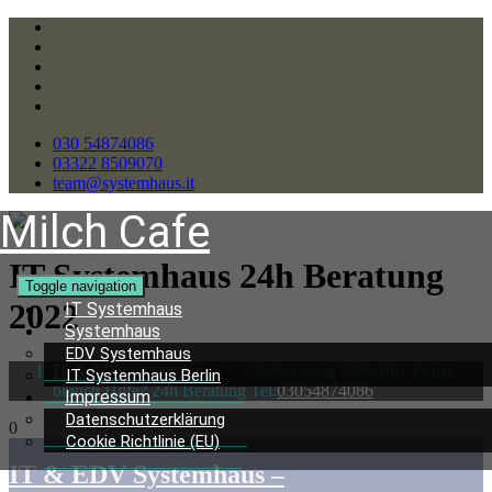
030 54874086
03322 8509070
team@systemhaus.it
Milch Cafe
IT Systemhaus 24h Beratung
Toggle navigation
2022
IT Systemhaus
Systemhaus
EDV Systemhaus
IT & EDV Systemhaus
/
24h Beratung 2022 Ihre Firma
IT Systemhaus Berlin
brauch Hilfe? 24h Beratung Tel:
03054874086
Impressum
Datenschutzerklärung
0
Cookie Richtlinie (EU)
IT & EDV Systemhaus –