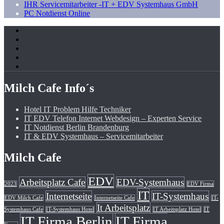
IHR Servicemitarbeiter -IT + EDV Systemhaus GmbH
PC Notdienst Online
Milch Cafe Info´s
Hotel IT Problem Hilfe Techniker
IT EDV Telefon Internet Webdesign – Experten Service
IT Notdienst Berlin Brandenburg
IT & EDV Systemhaus – Servicemitarbeiter
Milch Cafe
EDV
Arbeitsplatz Cafe
EDV-Systemhaus
2023
EDV Firma
IT
Internetseite
IT-Systemhaus
EDV Milch Cafe
Internetseite Cafe
IT-
It Arbeitsplatz
Systemhaus Cafe
IT-Systemhaus Hotel
IT Arbeitsplatz Hotel
IT
IT Firma Berlin
IT Firma