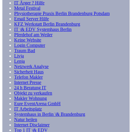
IT Ärger ? Hilfe
Metal Festival
Physiotherapie Praxis Berlin Brandenburg Potsdam
Email Server Hilfe
KFZ Werkstatt Berlin Brandenburg
IT \& EDV Systemhaus Berlin
Pferdehof am Weiler
Keine Website
Login Computer
Traum Bad
Livja
Lenja
Netzwerk Analyse
Sicherheit Haus
Telefon Makler
Internet Presse
24 h Beratung IT
Objekt zu verkaufen
Makler Wohnung
Eure EventArena GmbH
IT Arbeitsplatz
Systemhaus in Berlin \& Brandenburg
Natur heilen
Internet Disclaimer
Top 1 IT \& EDV