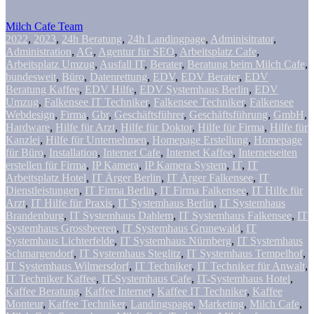
Milch Cafe Team
2022
,
2023
,
24h Beratung
,
24h Landingpage
,
Adminisitrator
,
Administration
,
AG
,
Agentur für SEO
,
Arbeitsplatz Cafe
,
Arbeitsplatz Umzug
,
Ausfall IT
,
Berater
,
Beratung beim Milch Cafe
,
bundesweit
,
Büro
,
Datenrettung
,
EDV
,
EDV Berater
,
EDV
Beratung Kaffee
,
EDV Hilfe
,
EDV Systemhaus Berlin
,
EDV
Umzug
,
Falkensee IT Techniker
,
Falkensee Techniker
,
Falkensee
Webdesign
,
Firma
,
Gbr
,
Geschäftsführer
,
Geschäftsführung
,
GmbH
,
Hardware
,
Hilfe für Arzt
,
Hilfe für Doktor
,
Hilfe für Firma
,
Hilfe für
Kanzlei
,
Hilfe für Unternehmen
,
Homepage Erstellung
,
Homepage
für Büro
,
Installation
,
Internet Cafe
,
Internet Kaffee
,
Internetseiten
erstellen für Firma
,
IP Kamera
,
IP Kamera System
,
IT
,
IT
Arbeitsplatz Hotel
,
IT Ärger Berlin
,
IT Ärger Falkensee
,
IT
Dienstleistungen
,
IT Firma Berlin
,
IT Firma Falkensee
,
IT Hilfe für
Arzt
,
IT Hilfe für Praxis
,
IT Systemhaus Berlin
,
IT Systemhaus
Brandenburg
,
IT Systemhaus Dahlem
,
IT Systemhaus Falkensee
,
IT
Systemhaus Grossbeeren
,
IT Systemhaus Grunewald
,
IT
Systemhaus Lichterfelde
,
IT Systemhaus Nürnberg
,
IT Systemhaus
Schmargendorf
,
IT Systemhaus Steglitz
,
IT Systemhaus Tempelhof
,
IT Systemhaus Wilmersdorf
,
IT Techniker
,
IT Techniker für Anwalt
,
IT Techniker Kaffee
,
IT-Systemhaus Cafe
,
IT-Systemhaus Hotel
,
Kaffee Beratung
,
Kaffee Internet
,
Kaffee IT Techniker
,
Kaffee
Monteur
,
Kaffee Techniker
,
Landingspage
,
Marketing
,
Milch Cafe
,