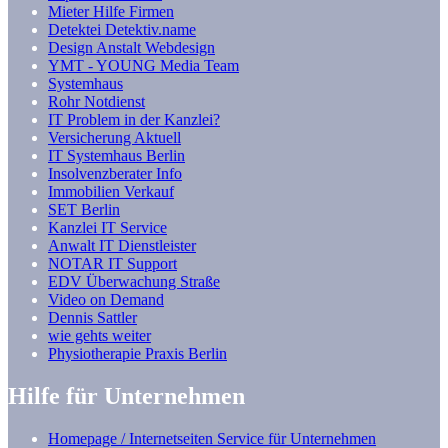
Mieter Hilfe Firmen
Detektei Detektiv.name
Design Anstalt Webdesign
YMT - YOUNG Media Team
Systemhaus
Rohr Notdienst
IT Problem in der Kanzlei?
Versicherung Aktuell
IT Systemhaus Berlin
Insolvenzberater Info
Immobilien Verkauf
SET Berlin
Kanzlei IT Service
Anwalt IT Dienstleister
NOTAR IT Support
EDV Überwachung Straße
Video on Demand
Dennis Sattler
wie gehts weiter
Physiotherapie Praxis Berlin
Hilfe für Unternehmen
Homepage / Internetseiten Service für Unternehmen