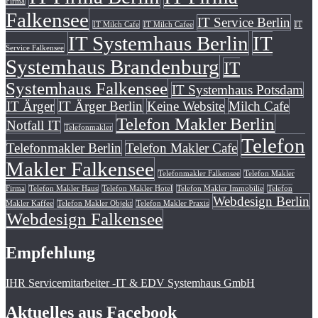
Firma
Falkensee
IT Service Berlin
IT Milch Cafe
IT Milch Cafee
IT
IT Systemhaus Berlin
IT
Service Falkensee
Systemhaus Brandenburg
IT
Systemhaus Falkensee
IT Systemhaus Potsdam
IT Ärger
IT Ärger Berlin
Keine Website
Milch Cafe
Telefon Makler Berlin
Notfall IT
Telefonmakler
Telefon
Telefonmakler Berlin
Telefon Makler Cafe
Makler Falkensee
Telefonmakler Falkensee
Telefon Makler
Firma
Telefon Makler Haus
Telefon Makler Hotel
Telefon Makler Immobilie
Telefon
Webdesign Berlin
Makler Kaffee
Telefon Makler Objekt
Telefon Makler Praxis
Webdesign Falkensee
Empfehlung
IHR Servicemitarbeiter -IT & EDV Systemhaus GmbH
Aktuelles aus Facebook