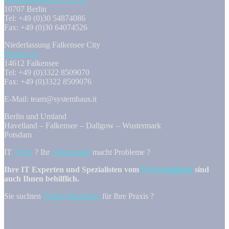
10707 Berlin
Tel: +49 (0)30 54874086
Fax: +49 (0)30 64074526
Niederlassung Falkensee City
Poststr. 26
14612 Falkensee
Tel: +49 (0)3322 8509070
Fax: +49 (0)3322 8509076
E-Mail: team@systemhaus.it
Berlin und Umland
Havelland – Falkensee – Dallgow – Wustermark
Potsdam
IT
Ärger
? Ihr
Arbeitsplatz
macht Probleme ?
Ihre IT Experten und Spezialisten vom
IT-Systemhaus
sind
auch Ihnen behilflich.
Sie suchten
Online Marketing
für Ihre Praxis ?