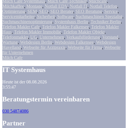
Milch Cafe Systemhaus
,
Milch Cafe Techniker
,
Milchcafe
,
Milchkaffee
,
Montage
,
Notfall EDV
,
Notfall IT
,
Notfall Telefon
,
Optimierung
,
SEM
,
SEO
,
SEO Berater
,
SEO Beratung
,
Service
,
Servicemitarbeiter
,
Sicherheit
,
Software
,
Suchmaschinen Spezialist
,
Suchmaschinenoptimierung
,
Systemhaus Berlin
,
Techniker Berlin
,
Telefon Makler Cafe
,
Telefon Makler Falkensee
,
Telefon Makler
Haus
,
Telefon Makler Immobilie
,
Telefon Makler Objekt
,
Telefonmakler
,
UG
,
Unternehmen
,
Verkaufsförderung
,
Vorstand
,
Wartung
,
Webdesign Berlin
,
Webdesign Falkensee
,
Webdesign
Havelland
,
Webseite für Arztpraxis
,
Webseite für Firma
,
Webseite
für Unternehmen
Milch Cafe
IT Systemhaus
Heute ist der 08.08.2026
3:55:47
Beratungstermin vereinbaren
030 54874086
Partner