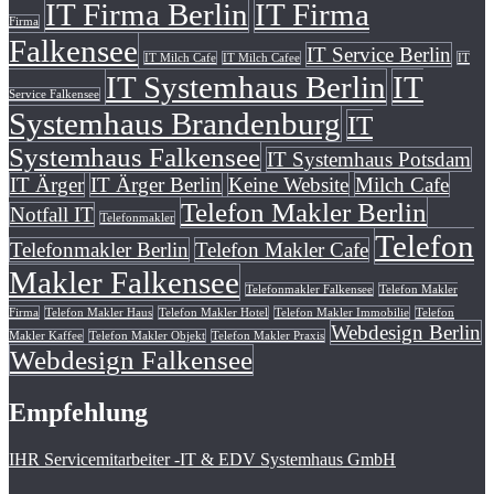
IT Firma Berlin
IT Firma
Firma
Falkensee
IT Service Berlin
IT Milch Cafe
IT Milch Cafee
IT
IT Systemhaus Berlin
IT
Service Falkensee
Systemhaus Brandenburg
IT
Systemhaus Falkensee
IT Systemhaus Potsdam
IT Ärger
IT Ärger Berlin
Keine Website
Milch Cafe
Telefon Makler Berlin
Notfall IT
Telefonmakler
Telefon
Telefonmakler Berlin
Telefon Makler Cafe
Makler Falkensee
Telefonmakler Falkensee
Telefon Makler
Firma
Telefon Makler Haus
Telefon Makler Hotel
Telefon Makler Immobilie
Telefon
Webdesign Berlin
Makler Kaffee
Telefon Makler Objekt
Telefon Makler Praxis
Webdesign Falkensee
Empfehlung
IHR Servicemitarbeiter -IT & EDV Systemhaus GmbH