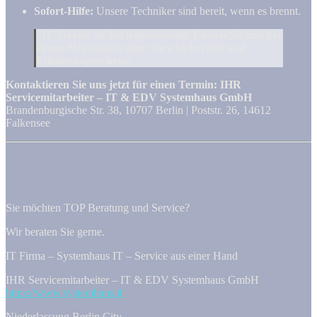
Sofort-Hilfe:
Unsere Techniker sind bereit, wenn es brennt.
„IT-Service ist Vertrauenssache. Lassen Sie uns bei
einem Milchkaffee über Ihre Sicherheit und
Effizienz sprechen.“
Kontaktieren Sie uns jetzt für einen Termin:
IHR
Servicemitarbeiter – IT & EDV Systemhaus GmbH
Brandenburgische Str. 38, 10707 Berlin | Poststr. 26, 14612
Falkensee
Sie möchten TOP Beratung und Service?
Wir beraten Sie gerne.
IT Firma – Systemhaus IT – Service aus einer Hand
IHR Servicemitarbeiter – IT & EDV Systemhaus GmbH
https://www.systemhaus.it
Niederlassung Berlin City