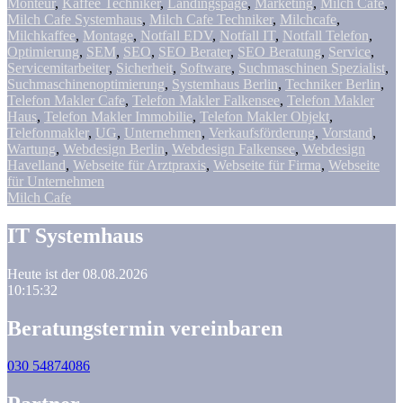
Monteur
,
Kaffee Techniker
,
Landingspage
,
Marketing
,
Milch Cafe
,
Milch Cafe Systemhaus
,
Milch Cafe Techniker
,
Milchcafe
,
Milchkaffee
,
Montage
,
Notfall EDV
,
Notfall IT
,
Notfall Telefon
,
Optimierung
,
SEM
,
SEO
,
SEO Berater
,
SEO Beratung
,
Service
,
Servicemitarbeiter
,
Sicherheit
,
Software
,
Suchmaschinen Spezialist
,
Suchmaschinenoptimierung
,
Systemhaus Berlin
,
Techniker Berlin
,
Telefon Makler Cafe
,
Telefon Makler Falkensee
,
Telefon Makler
Haus
,
Telefon Makler Immobilie
,
Telefon Makler Objekt
,
Telefonmakler
,
UG
,
Unternehmen
,
Verkaufsförderung
,
Vorstand
,
Wartung
,
Webdesign Berlin
,
Webdesign Falkensee
,
Webdesign
Havelland
,
Webseite für Arztpraxis
,
Webseite für Firma
,
Webseite
für Unternehmen
Milch Cafe
IT Systemhaus
Heute ist der 08.08.2026
10:15:32
Beratungstermin vereinbaren
030 54874086