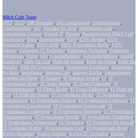
Milch Cafe Team
2022
,
2023
,
24h Beratung
,
24h Landingpage
,
Adminisitrator
,
Administration
,
AG
,
Agentur für SEO
,
Arbeitsplatz Cafe
,
Arbeitsplatz Umzug
,
Ausfall IT
,
Berater
,
Beratung beim Milch Cafe
,
bundesweit
,
Büro
,
Datenrettung
,
EDV
,
EDV Berater
,
EDV
Beratung Kaffee
,
EDV Hilfe
,
EDV Systemhaus Berlin
,
EDV
Umzug
,
Falkensee IT Techniker
,
Falkensee Techniker
,
Falkensee
Webdesign
,
Firma
,
Gbr
,
Geschäftsführer
,
Geschäftsführung
,
GmbH
,
Hardware
,
Hilfe für Arzt
,
Hilfe für Doktor
,
Hilfe für Firma
,
Hilfe für
Kanzlei
,
Hilfe für Unternehmen
,
Homepage Erstellung
,
Homepage
für Büro
,
Installation
,
Internet Cafe
,
Internet Kaffee
,
Internetseiten
erstellen für Firma
,
IP Kamera
,
IP Kamera System
,
IT
,
IT
Arbeitsplatz Hotel
,
IT Ärger Berlin
,
IT Ärger Falkensee
,
IT
Dienstleistungen
,
IT Firma Berlin
,
IT Firma Falkensee
,
IT Hilfe für
Arzt
,
IT Hilfe für Praxis
,
IT Systemhaus Berlin
,
IT Systemhaus
Brandenburg
,
IT Systemhaus Dahlem
,
IT Systemhaus Falkensee
,
IT
Systemhaus Grossbeeren
,
IT Systemhaus Grunewald
,
IT
Systemhaus Lichterfelde
,
IT Systemhaus Nürnberg
,
IT Systemhaus
Schmargendorf
,
IT Systemhaus Steglitz
,
IT Systemhaus Tempelhof
,
IT Systemhaus Wilmersdorf
,
IT Techniker
,
IT Techniker für Anwalt
,
IT Techniker Kaffee
,
IT-Systemhaus Cafe
,
IT-Systemhaus Hotel
,
Kaffee Beratung
,
Kaffee Internet
,
Kaffee IT Techniker
,
Kaffee