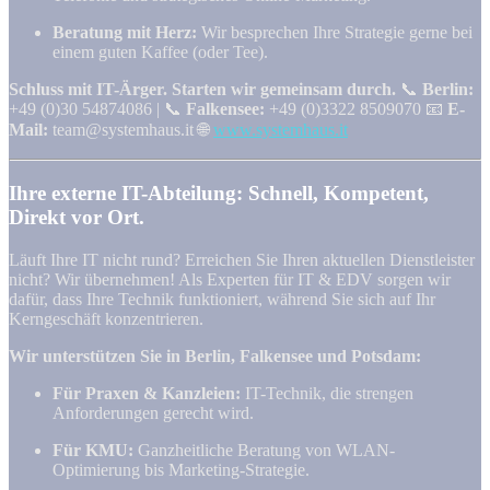
Beratung mit Herz:
Wir besprechen Ihre Strategie gerne bei
einem guten Kaffee (oder Tee).
Schluss mit IT-Ärger. Starten wir gemeinsam durch.
📞
Berlin:
+49 (0)30 54874086 | 📞
Falkensee:
+49 (0)3322 8509070 📧
E-
Mail:
team@systemhaus.it 🌐
www.systemhaus.it
Ihre externe IT-Abteilung: Schnell, Kompetent,
Direkt vor Ort.
Läuft Ihre IT nicht rund? Erreichen Sie Ihren aktuellen Dienstleister
nicht? Wir übernehmen! Als Experten für IT & EDV sorgen wir
dafür, dass Ihre Technik funktioniert, während Sie sich auf Ihr
Kerngeschäft konzentrieren.
Wir unterstützen Sie in Berlin, Falkensee und Potsdam:
Für Praxen & Kanzleien:
IT-Technik, die strengen
Anforderungen gerecht wird.
Für KMU:
Ganzheitliche Beratung von WLAN-
Optimierung bis Marketing-Strategie.