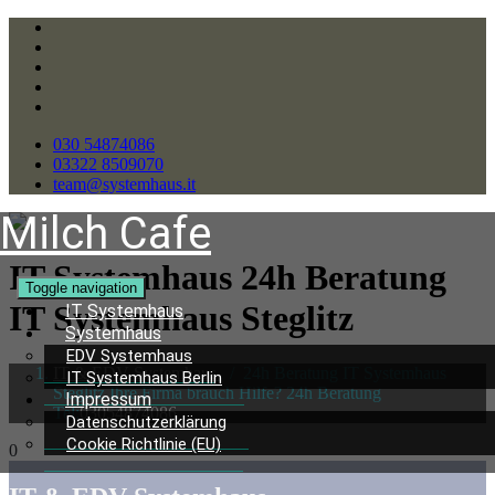
030 54874086
03322 8509070
team@systemhaus.it
Milch Cafe
IT Systemhaus 24h Beratung
Toggle navigation
IT Systemhaus Steglitz
IT Systemhaus
Systemhaus
EDV Systemhaus
IT & EDV Systemhaus
/
24h Beratung IT Systemhaus
IT Systemhaus Berlin
Steglitz Ihre Firma brauch Hilfe? 24h Beratung
Impressum
Tel:
03054874086
Datenschutzerklärung
Cookie Richtlinie (EU)
0