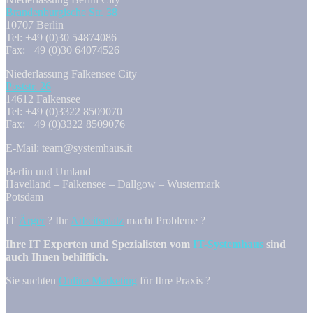
Brandenburgische Str. 38
10707 Berlin
Tel: +49 (0)30 54874086
Fax: +49 (0)30 64074526
Niederlassung Falkensee City
Poststr. 26
14612 Falkensee
Tel: +49 (0)3322 8509070
Fax: +49 (0)3322 8509076
E-Mail: team@systemhaus.it
Berlin und Umland
Havelland – Falkensee – Dallgow – Wustermark
Potsdam
IT
Ärger
? Ihr
Arbeitsplatz
macht Probleme ?
Ihre IT Experten und Spezialisten vom
IT-Systemhaus
sind
auch Ihnen behilflich.
Sie suchten
Online Marketing
für Ihre Praxis ?