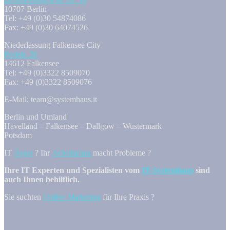
10707 Berlin
Tel: +49 (0)30 54874086
Fax: +49 (0)30 64074526
Niederlassung Falkensee City
Poststr. 26
14612 Falkensee
Tel: +49 (0)3322 8509070
Fax: +49 (0)3322 8509076
E-Mail: team@systemhaus.it
Berlin und Umland
Havelland – Falkensee – Dallgow – Wustermark
Potsdam
IT
Ärger
? Ihr
Arbeitsplatz
macht Probleme ?
Ihre IT Experten und Spezialisten vom
IT-Systemhaus
sind
auch Ihnen behilflich.
Sie suchten
Online Marketing
für Ihre Praxis ?