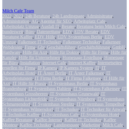
Milch Cafe Team
2022
,
2023
,
24h Beratung
,
24h Landingpage
,
Adminisitrator
,
Administration
,
AG
,
Agentur für SEO
,
Arbeitsplatz Cafe
,
Arbeitsplatz Umzug
,
Ausfall IT
,
Berater
,
Beratung beim Milch Cafe
,
bundesweit
,
Büro
,
Datenrettung
,
EDV
,
EDV Berater
,
EDV
Beratung Kaffee
,
EDV Hilfe
,
EDV Systemhaus Berlin
,
EDV
Umzug
,
Falkensee IT Techniker
,
Falkensee Techniker
,
Falkensee
Webdesign
,
Firma
,
Gbr
,
Geschäftsführer
,
Geschäftsführung
,
GmbH
,
Hardware
,
Hilfe für Arzt
,
Hilfe für Doktor
,
Hilfe für Firma
,
Hilfe für
Kanzlei
,
Hilfe für Unternehmen
,
Homepage Erstellung
,
Homepage
für Büro
,
Installation
,
Internet Cafe
,
Internet Kaffee
,
Internetseiten
erstellen für Firma
,
IP Kamera
,
IP Kamera System
,
IT
,
IT
Arbeitsplatz Hotel
,
IT Ärger Berlin
,
IT Ärger Falkensee
,
IT
Dienstleistungen
,
IT Firma Berlin
,
IT Firma Falkensee
,
IT Hilfe für
Arzt
,
IT Hilfe für Praxis
,
IT Systemhaus Berlin
,
IT Systemhaus
Brandenburg
,
IT Systemhaus Dahlem
,
IT Systemhaus Falkensee
,
IT
Systemhaus Grossbeeren
,
IT Systemhaus Grunewald
,
IT
Systemhaus Lichterfelde
,
IT Systemhaus Nürnberg
,
IT Systemhaus
Schmargendorf
,
IT Systemhaus Steglitz
,
IT Systemhaus Tempelhof
,
IT Systemhaus Wilmersdorf
,
IT Techniker
,
IT Techniker für Anwalt
,
IT Techniker Kaffee
,
IT-Systemhaus Cafe
,
IT-Systemhaus Hotel
,
Kaffee Beratung
,
Kaffee Internet
,
Kaffee IT Techniker
,
Kaffee
Monteur
,
Kaffee Techniker
,
Landingspage
,
Marketing
,
Milch Cafe
,