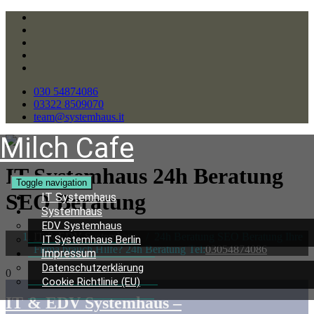
030 54874086
03322 8509070
team@systemhaus.it
Milch Cafe
IT Systemhaus 24h Beratung
Toggle navigation
SEO Beratung
IT Systemhaus
Systemhaus
EDV Systemhaus
IT & EDV Systemhaus
/
24h Beratung SEO Beratung Ihre
IT Systemhaus Berlin
Firma brauch Hilfe? 24h Beratung Tel:
03054874086
Impressum
Datenschutzerklärung
0
Cookie Richtlinie (EU)
IT & EDV Systemhaus –