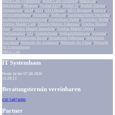
Milch Cafe Systemhaus
,
Milch Cafe Techniker
,
Milchcafe
,
Milchkaffee
,
Montage
,
Notfall EDV
,
Notfall IT
,
Notfall Telefon
,
Optimierung
,
SEM
,
SEO
,
SEO Berater
,
SEO Beratung
,
Service
,
Servicemitarbeiter
,
Sicherheit
,
Software
,
Suchmaschinen Spezialist
,
Suchmaschinenoptimierung
,
Systemhaus Berlin
,
Techniker Berlin
,
Telefon Makler Cafe
,
Telefon Makler Falkensee
,
Telefon Makler
Haus
,
Telefon Makler Immobilie
,
Telefon Makler Objekt
,
Telefonmakler
,
UG
,
Unternehmen
,
Verkaufsförderung
,
Vorstand
,
Wartung
,
Webdesign Berlin
,
Webdesign Falkensee
,
Webdesign
Havelland
,
Webseite für Arztpraxis
,
Webseite für Firma
,
Webseite
für Unternehmen
Milch Cafe
IT Systemhaus
Heute ist der 07.08.2026
12:29:13
Beratungstermin vereinbaren
030 54874086
Partner