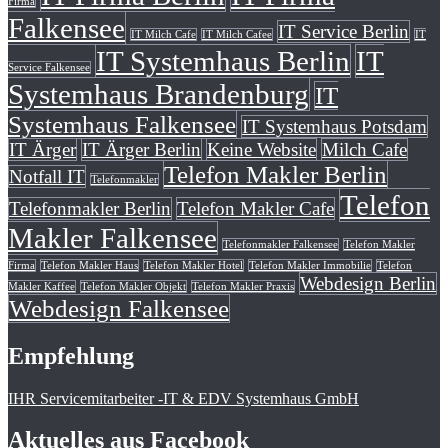
Firma
Falkensee
IT Service Berlin
IT Milch Cafe
IT Milch Cafee
IT
IT Systemhaus Berlin
IT
Service Falkensee
Systemhaus Brandenburg
IT
Systemhaus Falkensee
IT Systemhaus Potsdam
IT Ärger
IT Ärger Berlin
Keine Website
Milch Cafe
Telefon Makler Berlin
Notfall IT
Telefonmakler
Telefon
Telefonmakler Berlin
Telefon Makler Cafe
Makler Falkensee
Telefonmakler Falkensee
Telefon Makler
Firma
Telefon Makler Haus
Telefon Makler Hotel
Telefon Makler Immobilie
Telefon
Webdesign Berlin
Makler Kaffee
Telefon Makler Objekt
Telefon Makler Praxis
Webdesign Falkensee
Empfehlung
IHR Servicemitarbeiter -IT & EDV Systemhaus GmbH
Aktuelles aus Facebook