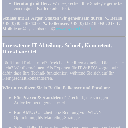
Beratung mit Herz:
Wir besprechen Ihre Strategie gerne bei
einem guten Kaffee (oder Tee).
Schluss mit IT-Ärger. Starten wir gemeinsam durch.
📞
Berlin:
+49 (0)30 54874086 | 📞
Falkensee:
+49 (0)3322 8509070 📧
E-
Mail:
team@systemhaus.it 🌐
www.systemhaus.it
Ihre externe IT-Abteilung: Schnell, Kompetent,
Direkt vor Ort.
Läuft Ihre IT nicht rund? Erreichen Sie Ihren aktuellen Dienstleister
nicht? Wir übernehmen! Als Experten für IT & EDV sorgen wir
dafür, dass Ihre Technik funktioniert, während Sie sich auf Ihr
Kerngeschäft konzentrieren.
Wir unterstützen Sie in Berlin, Falkensee und Potsdam:
Für Praxen & Kanzleien:
IT-Technik, die strengen
Anforderungen gerecht wird.
Für KMU:
Ganzheitliche Beratung von WLAN-
Optimierung bis Marketing-Strategie.
Sofort-Hilfe:
Unsere Techniker sind bereit, wenn es brennt.