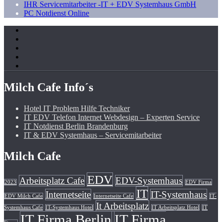
IHR Servicemitarbeiter -IT + EDV Systemhaus GmbH
PC Notdienst Online
Milch Cafe Info´s
Hotel IT Problem Hilfe Techniker
IT EDV Telefon Internet Webdesign – Experten Service
IT Notdienst Berlin Brandenburg
IT & EDV Systemhaus – Servicemitarbeiter
Milch Cafe
EDV
Arbeitsplatz Cafe
EDV-Systemhaus
2023
EDV Firma
IT
Internetseite
IT-Systemhaus
EDV Milch Cafe
Internetseite Cafe
IT-
It Arbeitsplatz
Systemhaus Cafe
IT-Systemhaus Hotel
IT Arbeitsplatz Hotel
IT
IT Firma Berlin
IT Firma