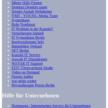
Mieter Hilfe Firmen
Detektei Detektiv.name
Design Anstalt Webdesign
YMT - YOUNG Media Team
Systemhaus
Rohr Notdienst
IT Problem in der Kanzlei?
Versicherung Aktuell
IT Systemhaus Berlin
Insolvenzberater Info
Immobilien Verkauf
SET Berlin
Kanzlei IT Service
Anwalt IT Dienstleister
NOTAR IT Support
EDV Überwachung Straße
Video on Demand
Dennis Sattler
wie gehts weiter
Physiotherapie Praxis Berlin
Hilfe für Unternehmen
Homepage / Internetseiten Service für Unternehmen