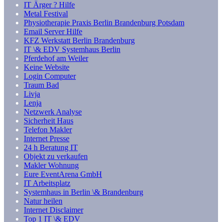
IT Ärger ? Hilfe
Metal Festival
Physiotherapie Praxis Berlin Brandenburg Potsdam
Email Server Hilfe
KFZ Werkstatt Berlin Brandenburg
IT \& EDV Systemhaus Berlin
Pferdehof am Weiler
Keine Website
Login Computer
Traum Bad
Livja
Lenja
Netzwerk Analyse
Sicherheit Haus
Telefon Makler
Internet Presse
24 h Beratung IT
Objekt zu verkaufen
Makler Wohnung
Eure EventArena GmbH
IT Arbeitsplatz
Systemhaus in Berlin \& Brandenburg
Natur heilen
Internet Disclaimer
Top 1 IT \& EDV