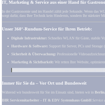
IT, Marketing & Service aus einer Hand für Gastrono
In der Gastronomie und im Handel zählt jede Sekunde. Wenn das WLAN
sorgt dafür, dass Ihre Technik kein Hindernis, sondern Ihr stärkster Mit
Unser 360°-Rundum-Service für Ihren Betrieb:
Digitale Infrastruktur:
Schnelles WLAN für Gäste, stabile VoI
Hardware & Software:
Support für Server, PCs und Storage
Sicherheit & Überwachung:
Professionelle Videoaufzeichnu
Marketing & Sichtbarkeit:
Wir retten Ihre Website, optimiere
Alte Dienstleister nicht erreichbar? Unzufrieden mit dem 
Immer für Sie da – Vor Ort und Bundesweit
Während wir bundesweit für Sie im Einsatz sind, bieten wir in
Berlin
IHR Servicemitarbeiter – IT & EDV Systemhaus GmbH
Service 