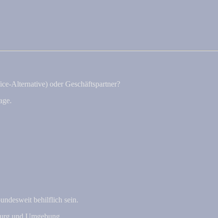
ice-Alternative) oder Geschäftspartner?
age.
undesweit behilflich sein.
nburg und Umgebung.