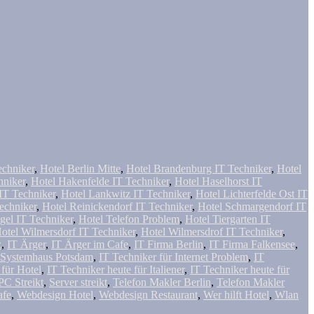
echniker
,
Hotel Berlin Mitte
,
Hotel Brandenburg IT Techniker
,
Hotel
hniker
,
Hotel Hakenfelde IT Techniker
,
Hotel Haselhorst IT
IT Techniker
,
Hotel Lankwitz IT Techniker
,
Hotel Lichterfelde Ost IT
echniker
,
Hotel Reinickendorf IT Techniker
,
Hotel Schmargendorf IT
gel IT Techniker
,
Hotel Telefon Problem
,
Hotel Tiergarten IT
otel Wilmersdorf IT Techniker
,
Hotel Wilmersdrof IT Techniker
,
z
,
IT Ärger
,
IT Ärger im Cafe
,
IT Firma Berlin
,
IT Firma Falkensee
,
 Systemhaus Potsdam
,
IT Techniker für Internet Problem
,
IT
 für Hotel
,
IT Techniker heute für Italiener
,
IT Techniker heute für
PC Streikt
,
Server streikt
,
Telefon Makler Berlin
,
Telefon Makler
afe
,
Webdesign Hotel
,
Webdesign Restaurant
,
Wer hilft Hotel
,
Wlan