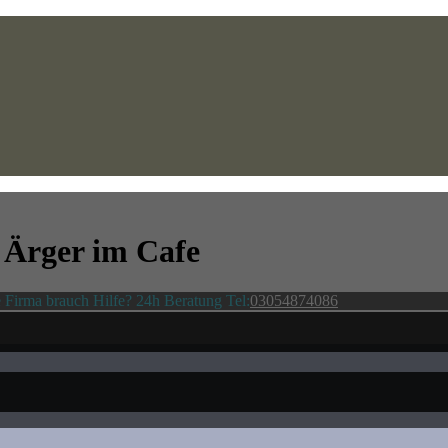
 Ärger im Cafe
 Firma brauch Hilfe? 24h Beratung Tel:
03054874086