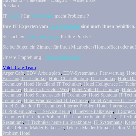
Havelland – Falkensee – Dallgow – Wustermark
Potsdam
IT
Ärger
? Ihr
Arbeitsplatz
macht Probleme ?
Ihre IT Experten vom
IT-Systemhaus
sind auch Ihnen behilflich.
Sie suchten
Online Marketing
für Ihre Praxis ?
Sie benötigen ein Zimmer für Ihren Mitarbeiter (Homeoffice) oder a
Unsere Empfehlung –
Hotel Berlin Mitte
Milch Cafe Team
Ärger Cafe
,
EDV Arbeitsplatz
,
EDV-Systemhaus
,
Fernwartung
,
Hote
Briselang IT Techniker
,
Hotel Charlottenburg IT Techniker
,
Hotel Da
Techniker
,
Hotel Havelland IT Techniker
,
Hotel Heiligensee IT Techn
Techniker
,
Hotel Lichterfelde West
,
Hotel Mitte IT Techniker
,
Hotel 
Techniker
,
Hotel Siemensstadt IT Techniker
,
Hotel Spandau IT Techn
Techniker
,
Hotel Waidmanslust IT Techniker
,
Hotel Wannsee IT Tech
Hotel Zehlendorf IT Techniker
,
Internet Problem Hotel
,
Internetseite 
IT Problem Cafe
,
IT Service Berlin
,
IT Service Falkensee
,
IT Sorgen 
Techniker für Telefon Problem
,
IT Techniker heute für Bar
,
IT Techni
Restaurant
,
IT Techniker heute für Steakhouse
,
IT-Systemhaus
,
Keine
Cafe
,
Telefon Makler Falkensee
,
Telefon Makler Firma
,
Telefon Makl
Problem Hotel