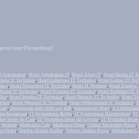
ufgrund einer Übernachtung?
l Arbeitsplatz
,
Hotel Arbeitsplatz IT
,
Hotel Ärger IT
,
Hotel Berlin IT T
hlem IT Techniker
,
Hotel Falkensee IT Techniker
,
Hotel Gatow IT Tec
iker
,
Hotel Hermsdrof IT Techniker
,
Hotel IT Problem
,
Hotel Kladow 
Moabit IT Techniker
,
Hotel Potsdam IT Techniker
,
Hotel Radeland IT T
iker
,
Hotel Steglitz IT Techniker
,
Hotel Stresow IT Techniker
,
Hotel Te
niker
,
Hotel Westend IT Techniker
,
Hotel Wilhelmstadt IT Techniker
,
H
Cafe
,
Internetseite geht nicht wer hilft
,
Internetseite Hotel
,
It Arbeitsplat
im Restaurant
,
IT Systemhaus Berlin
,
IT Systemhaus Brandenburg
,
IT
ker heute für Cafe
,
IT Techniker heute für Grieche
,
IT Techniker heute
 Website
,
Marketing Cafe
,
Marketing Hotel
,
Online Marketing Praxis
,
er Hotel
,
Telefon Makler Kaffee
,
Telefon Makler Praxis
,
Webdesign C