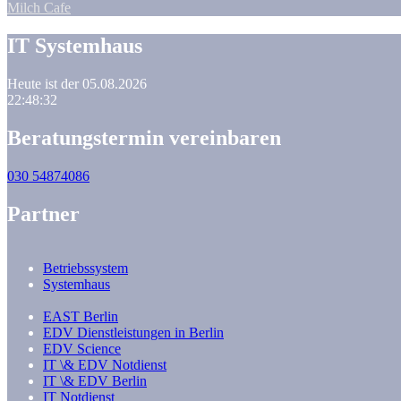
Milch Cafe
IT Systemhaus
Heute ist der 05.08.2026
22:48:33
Beratungstermin vereinbaren
030 54874086
Partner
Betriebssystem
Systemhaus
EAST Berlin
EDV Dienstleistungen in Berlin
EDV Science
IT \& EDV Notdienst
IT \& EDV Berlin
IT Notdienst