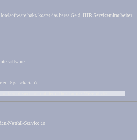
otelsoftware hakt, kostet das bares Geld.
IHR Servicemitarbeiter
otelsoftware.
rten, Speisekarten).
 unkompliziert und mit dem Blick für das Wesentliche.
en-Notfall-Service
an.