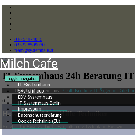
030 54874086
03322 8509070
team@systemhaus.it
Milch Cafe
IT Systemhaus 24h Beratung
IT
Toggle navigation
IT Systemhaus
IT & EDV Systemhaus
/
24h Beratung IT Ärger im Cafe Ihre
Systemhaus
EDV Systemhaus
0
IT Systemhaus Berlin
Impressum
Hotel IT Problem Hilfe Techniker
Datenschutzerklärung
Cookie Richtlinie (EU)
Hotel IT Ihr Business läuft – wir halten die Technik im Rücken.