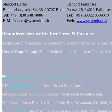
Standort Berlin
Standort Falkensee
Brandenburgische Str. 38, 10707 Berlin
Poststr. 26, 14612 Falkensee
Tel:
+49 (0)30 54874086
Tel:
+49 (0)3322 8509070
E-Mail:
team@systemhaus.it
Web:
www.systemhaus.it
Besonderer Service für Ihre Crew & Partner:
Suchen Sie eine erstklassige Unterkunft für Ihre Mitarbeiter (Homeoff
Unsere Empfehlung:
[Hotel Berlin Mitte] – Komfort trifft zentrale L
IHR
Servicemitarbeiter
– freut sich auf Ihren Anruf.
Service aus einer Hand – wir können auch Ihnen behilflich sein.
Wir können Ihrem Betrieb ( Hotel, Cafe, Bar, Restaurant, Geschäft ) b
Ein
24 Stunden
Einsatz ist u.a. möglich in Berlin, Potsdam, Brande