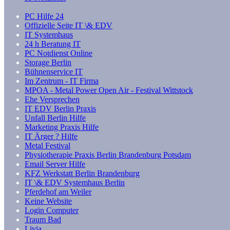
PC Hilfe 24
Offizielle Seite IT \& EDV
IT Systemhaus
24 h Beratung IT
PC Notdienst Online
Storage Berlin
Bühnenservice IT
Im Zentrum - IT Firma
MPOA - Metal Power Open Air - Festival Wittstock
Ehe Versprechen
IT EDV Berlin Praxis
Unfall Berlin Hilfe
Marketing Praxis Hilfe
IT Ärger ? Hilfe
Metal Festival
Physiotherapie Praxis Berlin Brandenburg Potsdam
Email Server Hilfe
KFZ Werkstatt Berlin Brandenburg
IT \& EDV Systemhaus Berlin
Pferdehof am Weiler
Keine Website
Login Computer
Traum Bad
Livja