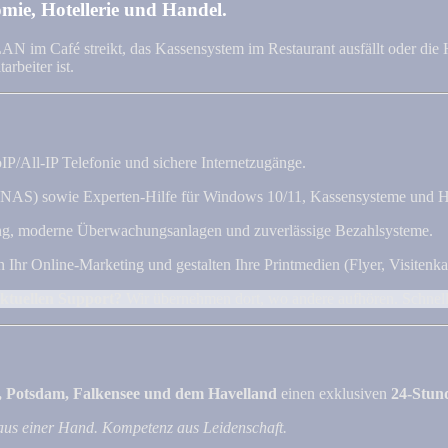
mie, Hotellerie und Handel.
 im Café streikt, das Kassensystem im Restaurant ausfällt oder die H
arbeiter ist.
P/All-IP Telefonie und sichere Internetzugänge.
 (NAS) sowie Experten-Hilfe für Windows 10/11, Kassensysteme und H
ng, moderne Überwachungsanlagen und zuverlässige Bezahlsysteme.
n Ihr Online-Marketing und gestalten Ihre Printmedien (Flyer, Visitenka
aktuellen Support?
Wir übernehmen dort, wo andere aufhören. Schnell,
, Potsdam, Falkensee und dem Havelland
einen exklusiven
24-Stund
aus einer Hand. Kompetenz aus Leidenschaft.