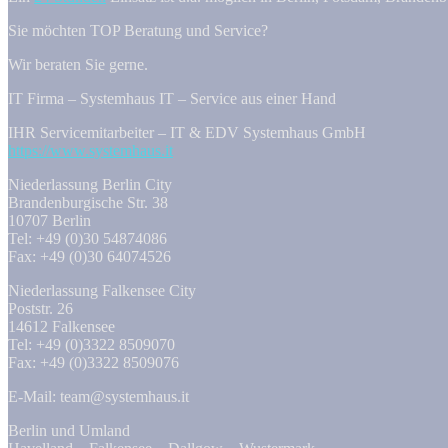
Sie möchten TOP Beratung und Service?
Wir beraten Sie gerne.
IT Firma – Systemhaus IT – Service aus einer Hand
IHR Servicemitarbeiter – IT & EDV Systemhaus GmbH
https://www.systemhaus.it
Niederlassung Berlin City
Brandenburgische Str. 38
10707 Berlin
Tel: +49 (0)30 54874086
Fax: +49 (0)30 64074526
Niederlassung Falkensee City
Poststr. 26
14612 Falkensee
Tel: +49 (0)3322 8509070
Fax: +49 (0)3322 8509076
E-Mail: team@systemhaus.it
Berlin und Umland