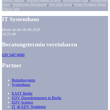
Hotel
,
Webdesign Restaurant
,
Wer hilft Hotel
,
Wlan Problem Hotel
Milch Cafe
IT Systemhaus
Heute ist der 06.08.2026
10:21:50
Beratungstermin vereinbaren
030 54874086
Partner
Betriebssystem
Systemhaus
EAST Berlin
EDV Dienstleistungen in Berlin
EDV Science
IT \& EDV Notdienst