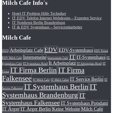
Milch Cafe Info´s
Hotel IT Problem Hilfe Techniker
IT EDV Telefon Internet Webdesign – Experten Service
IT Notdienst Berlin Brandenburg
IT & EDV Systemhaus – Servicemitarbeiter
Milch Cafe
EDV
Arbeitsplatz Cafe
EDV-Systemhaus
2023
EDV Firma
IT
Internetseite
IT-Systemhaus
EDV Milch Cafe
Internetseite Cafe
IT-
It Arbeitsplatz
Systemhaus Cafe
IT-Systemhaus Hotel
IT Arbeitsplatz Hotel
IT
IT Firma Berlin
IT Firma
Firma
Falkensee
IT Service Berlin
IT Milch Cafe
IT Milch Cafee
IT
IT Systemhaus Berlin
IT
Service Falkensee
Systemhaus Brandenburg
IT
Systemhaus Falkensee
IT Systemhaus Potsdam
IT Ärger
IT Ärger Berlin
Keine Website
Milch Cafe