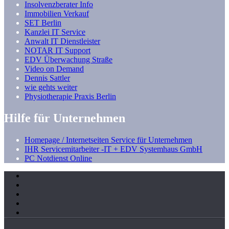
Insolvenzberater Info
Immobilien Verkauf
SET Berlin
Kanzlei IT Service
Anwalt IT Dienstleister
NOTAR IT Support
EDV Überwachung Straße
Video on Demand
Dennis Sattler
wie gehts weiter
Physiotherapie Praxis Berlin
Hilfe für Unternehmen
Homepage / Internetseiten Service für Unternehmen
IHR Servicemitarbeiter -IT + EDV Systemhaus GmbH
PC Notdienst Online