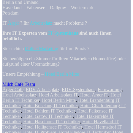
Berlin und Umland
Havelland – Falkensee – Dallgow – Wustermark
Potsdam
IT
Ärger
? Ihr
Arbeitsplatz
macht Probleme ?
Ihre IT Experten vom
IT-Systemhaus
sind auch Ihnen
behilflich.
Sie suchten
Online Marketing
für Ihre Praxis ?
Sie benötigen ein Zimmer für Ihren Mitarbeiter (Homeoffice) oder
aufgrund einer Übernachtung?
Unsere Empfehlung –
Hotel Berlin Mitte
Milch Cafe Team
Ärger Cafe
,
EDV Arbeitsplatz
,
EDV-Systemhaus
,
Fernwartung
,
Hotel Arbeitsplatz
,
Hotel Arbeitsplatz IT
,
Hotel Ärger IT
,
Hotel
Berlin IT Techniker
,
Hotel Berlin Mitte
,
Hotel Brandenburg IT
Techniker
,
Hotel Briselang IT Techniker
,
Hotel Charlottenburg IT
Techniker
,
Hotel Dahlem IT Techniker
,
Hotel Falkensee IT
Techniker
,
Hotel Gatow IT Techniker
,
Hotel Hakenfelde IT
Techniker
,
Hotel Haselhorst IT Techniker
,
Hotel Havelland IT
Techniker
,
Hotel Heiligensee IT Techniker
,
Hotel Hermsdrof IT
Techniker
,
Hotel IT Problem
,
Hotel Kladow IT Techniker
,
Hotel