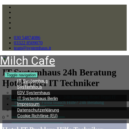
030 54874086
03322 8509070
team@systemhaus.it
Milch Cafe
IT Systemhaus 24h Beratung
Toggle navigation
Hotel Tegel IT Techniker
IT Systemhaus
Systemhaus
EDV Systemhaus
IT & EDV Systemhaus
/
24h Beratung Hotel Tegel IT
IT Systemhaus Berlin
Techniker Ihre Firma brauch Hilfe? 24h Beratung
Impressum
Tel:
03054874086
Datenschutzerklärung
Cookie Richtlinie (EU)
0