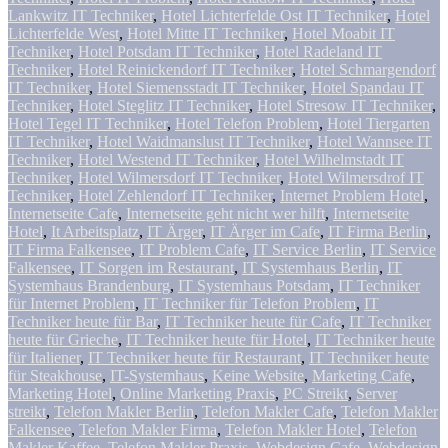
Lankwitz IT Techniker
,
Hotel Lichterfelde Ost IT Techniker
,
Hotel
Lichterfelde West
,
Hotel Mitte IT Techniker
,
Hotel Moabit IT
Techniker
,
Hotel Potsdam IT Techniker
,
Hotel Radeland IT
Techniker
,
Hotel Reinickendorf IT Techniker
,
Hotel Schmargendorf
IT Techniker
,
Hotel Siemensstadt IT Techniker
,
Hotel Spandau IT
Techniker
,
Hotel Steglitz IT Techniker
,
Hotel Stresow IT Techniker
,
Hotel Tegel IT Techniker
,
Hotel Telefon Problem
,
Hotel Tiergarten
IT Techniker
,
Hotel Waidmanslust IT Techniker
,
Hotel Wannsee IT
Techniker
,
Hotel Westend IT Techniker
,
Hotel Wilhelmstadt IT
Techniker
,
Hotel Wilmersdorf IT Techniker
,
Hotel Wilmersdrof IT
Techniker
,
Hotel Zehlendorf IT Techniker
,
Internet Problem Hotel
,
Internetseite Cafe
,
Internetseite geht nicht wer hilft
,
Internetseite
Hotel
,
It Arbeitsplatz
,
IT Ärger
,
IT Ärger im Cafe
,
IT Firma Berlin
,
IT Firma Falkensee
,
IT Problem Cafe
,
IT Service Berlin
,
IT Service
Falkensee
,
IT Sorgen im Restaurant
,
IT Systemhaus Berlin
,
IT
Systemhaus Brandenburg
,
IT Systemhaus Potsdam
,
IT Techniker
für Internet Problem
,
IT Techniker für Telefon Problem
,
IT
Techniker heute für Bar
,
IT Techniker heute für Cafe
,
IT Techniker
heute für Grieche
,
IT Techniker heute für Hotel
,
IT Techniker heute
für Italiener
,
IT Techniker heute für Restaurant
,
IT Techniker heute
für Steakhouse
,
IT-Systemhaus
,
Keine Website
,
Marketing Cafe
,
Marketing Hotel
,
Online Marketing Praxis
,
PC Streikt
,
Server
streikt
,
Telefon Makler Berlin
,
Telefon Makler Cafe
,
Telefon Makler
Falkensee
,
Telefon Makler Firma
,
Telefon Makler Hotel
,
Telefon
Makler Kaffee
,
Telefon Makler Praxis
,
Webdesign Cafe
,
Webdesign