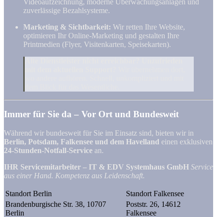
Videoaufzeichnung, moderne Überwachungsanlagen und
zuverlässige Bezahlsysteme.
Marketing & Sichtbarkeit:
Wir retten Ihre Website,
optimieren Ihr Online-Marketing und gestalten Ihre
Printmedien (Flyer, Visitenkarten, Speisekarten).
Alte Dienstleister nicht erreichbar? Unzufrieden
mit dem aktuellen Support?
Wir übernehmen dort,
wo andere aufhören. Schnell, unkompliziert und mit
dem Blick für das Wesentliche.
Immer für Sie da – Vor Ort und Bundesweit
Während wir bundesweit für Sie im Einsatz sind, bieten wir in
Berlin, Potsdam, Falkensee und dem Havelland
einen exklusiven
24-Stunden-Notfall-Service
an.
IHR Servicemitarbeiter – IT & EDV Systemhaus GmbH
Service
aus einer Hand. Kompetenz aus Leidenschaft.
Standort Berlin
Standort Falkensee
Brandenburgische Str. 38, 10707
Poststr. 26, 14612
Berlin
Falkensee