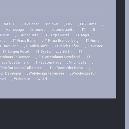
,
,
,
,
,
,
Cafe IT
Developer
Drucker
EDV
EDV Firma
,
,
,
,
,
Homepage
Internet
Internetseite
IT
It
,
,
,
Berlin
IT Ärger Cafe
IT Ärger Hotel
IT Ärger
,
,
,
irma
IT Firma Berlin
IT Firma Brandenburg
IT Firma
,
,
,
T Havelland
IT Milch Cafe
IT Milch Cafee
IT Service
,
,
,
IT Sorgen Hotel
IT Systemhaus Berlin
IT
,
,
temhaus Falkensee
IT Systemhaus Havelland
IT
,
,
,
haus Wustermark
IT-Systemhaus
Milch Cafe
,
,
Telefon Makler Falkensee
Telefonmakler Berlin
,
,
gn Developer
Webdesign Falkensee
Webdesign für
,
,
mark
Webseite
WLAN