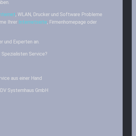
aben.
Internet
, WLAN, Drucker und Software Probleme
me Ihrer
Internetseite
, Firmenhomepage oder
er und Experten an.
 Spezialisten Service?
vice aus einer Hand
& EDV Systemhaus GmbH