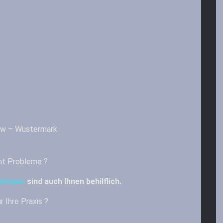
ow – Wustermark
t Probleme ?
emhaus
sind auch Ihnen behilflich.
r Ihre Praxis ?