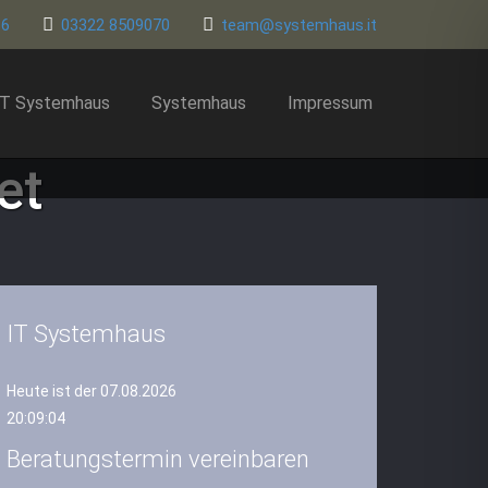
86
03322 8509070
team@systemhaus.it
IT Systemhaus
Systemhaus
Impressum
et
IT Systemhaus
Heute ist der 07.08.2026
20:09:04
Beratungstermin vereinbaren