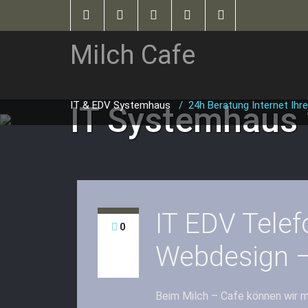
Milch Cafe
IT & EDV Systemhaus
/
24h Beratung Internet Ihre
IT Systemhaus
IT EDV Telef
0
Webdesign –
Beim Milch – Cafe können wir m