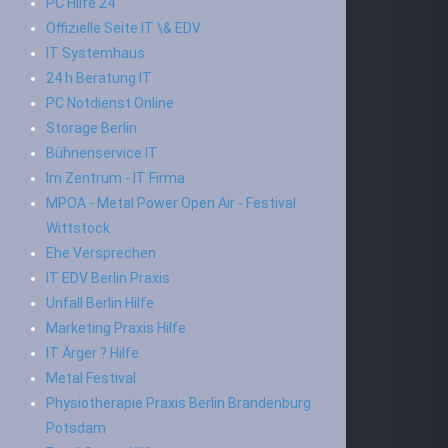
PC Hilfe 24
Offizielle Seite IT \& EDV
IT Systemhaus
24 h Beratung IT
PC Notdienst Online
Storage Berlin
Bühnenservice IT
Im Zentrum - IT Firma
MPOA - Metal Power Open Air - Festival
Wittstock
Ehe Versprechen
IT EDV Berlin Praxis
Unfall Berlin Hilfe
Marketing Praxis Hilfe
IT Ärger ? Hilfe
Metal Festival
Physiotherapie Praxis Berlin Brandenburg
Potsdam