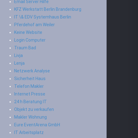
Email Server Hilfe
KFZ Werkstatt Berlin Brandenburg
IT \& EDV Systemhaus Berlin
Pferdehof am Weiler
Keine Website
Login Computer
Traum Bad
Livja
Lenja
Netzwerk Analyse
Sicherheit Haus
Telefon Makler
Internet Presse
24 h Beratung IT
Objekt zu verkaufen
Makler Wohnung
Eure EventArena GmbH
IT Arbeitsplatz