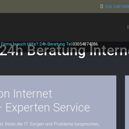
030 548740
 Firma brauch Hilfe? 24h Beratung Tel:
03054874086
 24h Beratung
Intern
on Internet
 Experten Service
it Ihnen die IT Sorgen und Probleme besprechen,