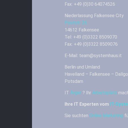
Fax: +49 (0)30 64074526
Niederlassung Falkensee City
Poststr. 26
14612 Falkensee
Tel: +49 (0)3322 8509070
Fax: +49 (0)3322 8509076
E-Mail: team@systemhaus.it
Berlin und Umland
Havelland – Falkensee – Dallg
Potsdam
IT
Ärger
? Ihr
Arbeitsplatz
mach
Ihre IT Experten vom
IT-Syst
Sie suchten
Online Marketing
fü