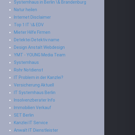
Systemhaus in Berlin \& Brandenburg
Natur heilen
Internet Disclaimer
Top 1 IT \& EDV
Mieter Hilfe Firmen
Detektei Detektiv.name
Design Anstalt Webdesign
YMT - YOUNG Media Team
Systemhaus
Rohr Notdienst
IT Problem in der Kanzlei?
Versicherung Aktuell
IT Systemhaus Berlin
Insolvenzberater Info
Immobilien Verkauf
SET Berlin
Kanzlei IT Service
Anwalt IT Dienstleister