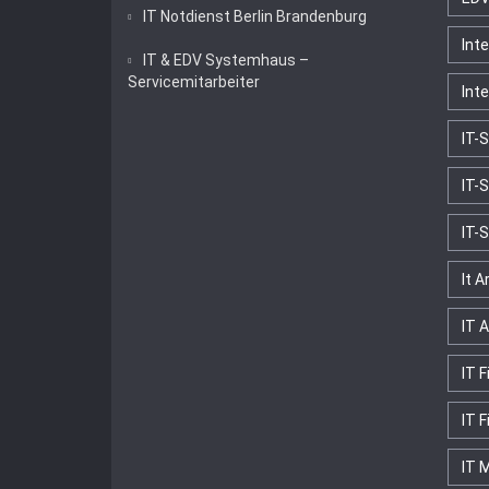
IT Notdienst Berlin Brandenburg
Int
IT & EDV Systemhaus –
Servicemitarbeiter
Int
IT-
IT-
IT-
It A
IT A
IT F
IT 
IT 