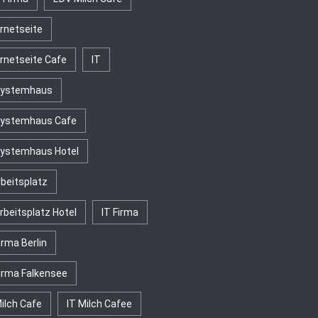
ernetseite
ernetseite Cafe
IT
Systemhaus
Systemhaus Cafe
Systemhaus Hotel
rbeitsplatz
rbeitsplatz Hotel
IT Firma
irma Berlin
Firma Falkensee
Milch Cafe
IT Milch Cafee