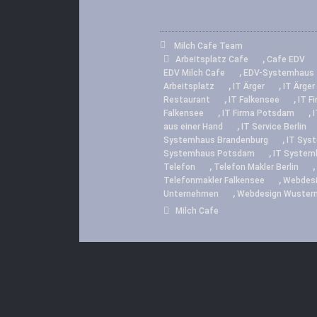
Milch Cafe Team
,
Arbeitsplatz Cafe
Cafe EDV
,
EDV Milch Cafe
EDV-Systemhaus
,
,
Arbeitsplatz
IT Ärger
IT Ärger 
,
,
Restaurant
IT Falkensee
IT F
,
,
Falkensee
IT Firma Potsdam
I
,
aus einer Hand
IT Service Berlin
,
Systemhaus Brandenburg
IT Sys
,
Systemhaus Potsdam
IT System
,
,
Telefon
Telefon Makler Berlin
,
Telefonmakler Falkensee
Webdesi
,
Unternehmen
Webdesign Wuster
Milch Cafe