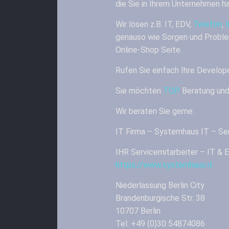
die Sie in Ihrem Unternehmen h
Wir lösen z.B. IT, EDV,
Telefon
,
genauso wie Sorgen und Proble
Online-Shop Seite.
Rufen Sie einfach Ihre Develop
Sie möchten
TOP
Beratung und
Wir beraten Sie gerne.
IT Firma – Systemhaus IT – Ser
IHR Servicemitarbeiter – IT 
https://www.systemhaus.it
Niederlassung Berlin City
Brandenburgische Str. 38
10707 Berlin
Tel: +49 (0)30 54874086