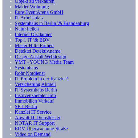
Objekt zu verkaufen
Makler Wohnung
Eure EventArena GmbH
IT Arbeitsplatz
Systemhaus in Berlin \& Brandenburg
Natur heilen
Internet Disclaimer
Top 1 IT \& EDV
Mieter Hilfe Firmen
Detektei Detektiv.name
Design Anstalt Webdesign
YMT - YOUNG Media Team
Systemhaus
Rohr Notdienst
IT Problem in der Kanzlei?
Versicherung Aktuell
IT Systemhaus Berlin
Insolvenzberater Info
Immobilien Verkauf
SET Berlin
Kanzlei IT Service
Anwalt IT Dienstleister
NOTAR IT Support
EDV Überwachung Straße
Video on Demand