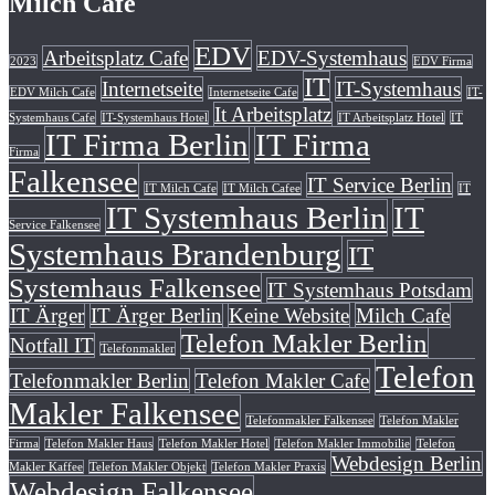
Milch Cafe
EDV
Arbeitsplatz Cafe
EDV-Systemhaus
2023
EDV Firma
IT
Internetseite
IT-Systemhaus
EDV Milch Cafe
Internetseite Cafe
IT-
It Arbeitsplatz
Systemhaus Cafe
IT-Systemhaus Hotel
IT Arbeitsplatz Hotel
IT
IT Firma Berlin
IT Firma
Firma
Falkensee
IT Service Berlin
IT Milch Cafe
IT Milch Cafee
IT
IT Systemhaus Berlin
IT
Service Falkensee
Systemhaus Brandenburg
IT
Systemhaus Falkensee
IT Systemhaus Potsdam
IT Ärger
IT Ärger Berlin
Keine Website
Milch Cafe
Telefon Makler Berlin
Notfall IT
Telefonmakler
Telefon
Telefonmakler Berlin
Telefon Makler Cafe
Makler Falkensee
Telefonmakler Falkensee
Telefon Makler
Firma
Telefon Makler Haus
Telefon Makler Hotel
Telefon Makler Immobilie
Telefon
Webdesign Berlin
Makler Kaffee
Telefon Makler Objekt
Telefon Makler Praxis
Webdesign Falkensee