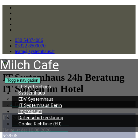
030 54874086
03322 8509070
team@systemhaus.it
Milch Cafe
IT Systemhaus 24h Beratung
Toggle navigation
IT Sorgen im Hotel
IT Systemhaus
Systemhaus
EDV Systemhaus
IT & EDV Systemhaus
/
IT Systemhaus Berlin
Impressum
IT Systemhaus
Datenschutzerklärung
Cookie Richtlinie (EU)
Heute ist der 10.08.2026
5:38:07